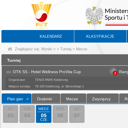
KALENDARZ
KLASYFIKACJE
Znajdujesz się:
Wyniki
>
>
Turniej
> Mecze
BA
Turniej
OTK SS - Hotel Wellness ProVita Cup
Ran
2
Organizator:
TENIS PARK Kołobrzeg
Miejsce turnieju:
78-100 Kołobrzeg, ul. Sikorskiego 1
Plan gier
Drabinki
Mecze
Zwycięzcy
R
PT.
SOB.
NIEDZ.
PON.
WT.
03
04
05
06
07
CZE
CZE
CZE
CZE
CZE