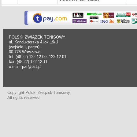
POLSKI ZWIĄZEK TENISOWY
ul. Konduktorska 4 lok.19/U
(wejście I, parter).
00-775 Warszawa
tel. (48-22) 122 12 00, 122 12 01
fax. (48-22) 122 12 11
e-mail: pzt@pzt.pl
Copyright Polski Związek Tenisowy.
All rights reserved