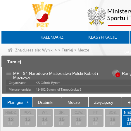
KALENDARZ
KLASYFIKACJE
Znajdujesz się:
Wyniki
>
>
Turniej
> Mecze
BA
Turniej
MP - 94 Narodowe Mistrzostwa Polski Kobiet i
Ran
1
Mężczyzn
Organizator:
KS Górnik Bytom
Miejsce turnieju:
41-902 Bytom, ul.Tarnogórska 5
Plan gier
Drabinki
Mecze
Zwycięzcy
R
NIEDZ.
PON.
WT.
ŚR.
CZW.
PT.
SOB.
NIE
12
13
14
15
16
17
18
1
LIP
LIP
LIP
LIP
LIP
LIP
LIP
LI