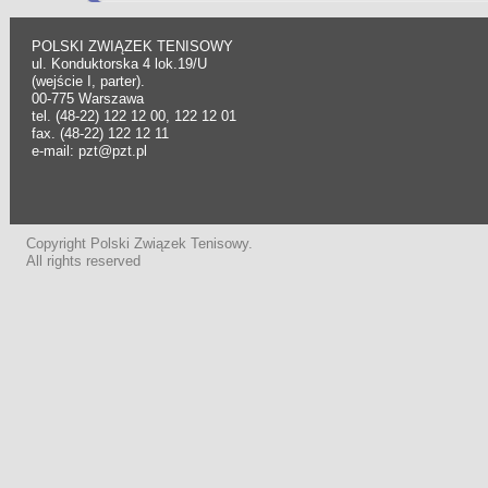
POLSKI ZWIĄZEK TENISOWY
ul. Konduktorska 4 lok.19/U
(wejście I, parter).
00-775 Warszawa
tel. (48-22) 122 12 00, 122 12 01
fax. (48-22) 122 12 11
e-mail: pzt@pzt.pl
Copyright Polski Związek Tenisowy.
All rights reserved