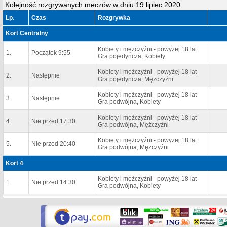
Kolejność rozgrywanych meczów w dniu 19 lipiec 2020
Lp.
Czas
Rozgrywka
Kort Centralny
Kobiety i mężczyźni - powyżej 18 lat
1.
Początek 9:55
Gra pojedyncza, Kobiety
Kobiety i mężczyźni - powyżej 18 lat
2.
Następnie
Gra pojedyncza, Mężczyźni
Kobiety i mężczyźni - powyżej 18 lat
3.
Następnie
Gra podwójna, Kobiety
Kobiety i mężczyźni - powyżej 18 lat
4.
Nie przed 17:30
Gra podwójna, Mężczyźni
Kobiety i mężczyźni - powyżej 18 lat
5.
Nie przed 20:40
Gra podwójna, Mężczyźni
Kort 4
Kobiety i mężczyźni - powyżej 18 lat
1.
Nie przed 14:30
Gra podwójna, Kobiety