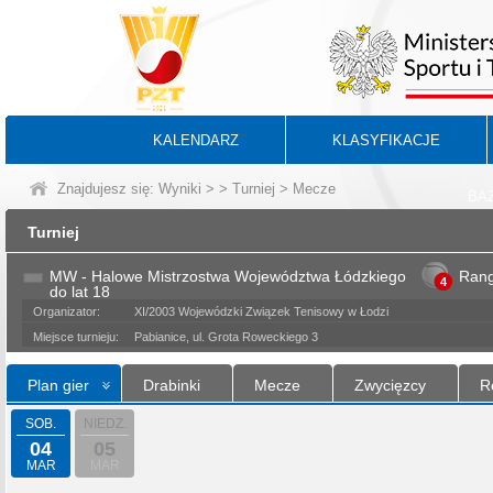
KALENDARZ
KLASYFIKACJE
Znajdujesz się:
Wyniki
>
>
Turniej
> Mecze
BA
Turniej
MW - Halowe Mistrzostwa Województwa Łódzkiego
Ran
4
do lat 18
Organizator:
XI/2003 Wojewódzki Związek Tenisowy w Łodzi
Miejsce turnieju:
Pabianice, ul. Grota Roweckiego 3
Plan gier
Drabinki
Mecze
Zwycięzcy
R
SOB.
NIEDZ.
04
05
MAR
MAR