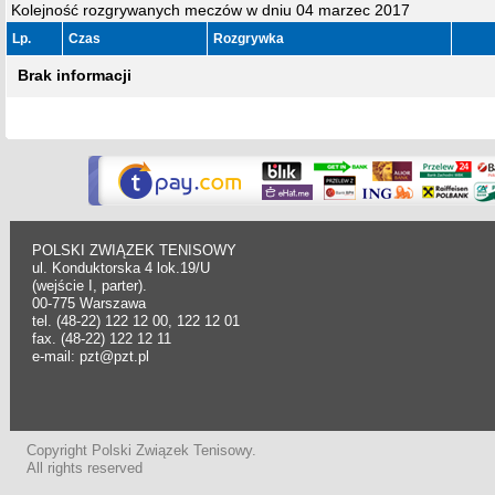
Kolejność rozgrywanych meczów w dniu 04 marzec 2017
Lp.
Czas
Rozgrywka
Brak informacji
POLSKI ZWIĄZEK TENISOWY
ul. Konduktorska 4 lok.19/U
(wejście I, parter).
00-775 Warszawa
tel. (48-22) 122 12 00, 122 12 01
fax. (48-22) 122 12 11
e-mail: pzt@pzt.pl
Copyright Polski Związek Tenisowy.
All rights reserved