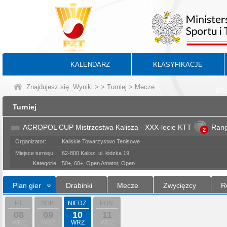
KALENDARZ
KLASYFIKACJE
Znajdujesz się:
Wyniki
>
>
Turniej
> Mecze
BA
Turniej
ACROPOL CUP Mistrzostwa Kalisza - XXX-lecie KTT
Ran
2
Organizator:
Kaliskie Towarzystwo Tenisowe
Miejsce turnieju:
62-800 Kalisz, ul. łódzka 19
Kategorie:
50+, 60+, Open Amator, Open
Plan gier
Drabinki
Mecze
Zwycięzcy
R
PT.
SOB.
NIEDZ.
PON.
08
09
10
11
WRZ
WRZ
WRZ
WRZ