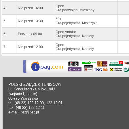
Open
4.
Nie przed 16:00
Gra podwójna, Mieszany
60+
5.
Nie przed 13:30
Gra pojedyncza, Mężczyźni
Open Amator
6.
Początek 09:00
Gra pojedyncza, Kobiety
Open
7.
Nie przed 12:00
Gra pojedyncza, Kobiety
POLSKI ZWIĄZEK TENISOWY
ul. Konduktorska 4 lok.19/U
(wejście I, parter).
00-775 Warszawa
tel. (48-22) 122 12 00, 122 12 01
fax. (48-22) 122 12 11
e-mail: pzt@pzt.pl