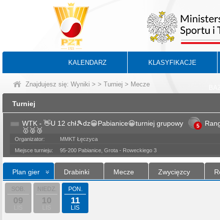
KALENDARZ
KLASYFIKACJE
Znajdujesz się:
Wyniki
>
>
Turniej
> Mecze
BA
Turniej
WTK - 👋U 12 chł🎾dz😀Pabianice😀turniej grupowy
Ran
5
🥇🥈🥉
Organizator:
MMKT Łęczyca
Miejsce turnieju:
95-200 Pabianice, Grota - Roweckiego 3
Plan gier
Drabinki
Mecze
Zwycięzcy
R
SOB.
NIEDZ.
PON.
09
10
11
LIS
LIS
LIS