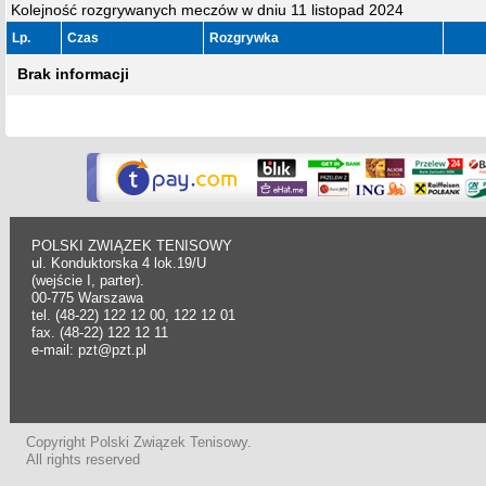
Kolejność rozgrywanych meczów w dniu 11 listopad 2024
Lp.
Czas
Rozgrywka
Brak informacji
POLSKI ZWIĄZEK TENISOWY
ul. Konduktorska 4 lok.19/U
(wejście I, parter).
00-775 Warszawa
tel. (48-22) 122 12 00, 122 12 01
fax. (48-22) 122 12 11
e-mail: pzt@pzt.pl
Copyright Polski Związek Tenisowy.
All rights reserved