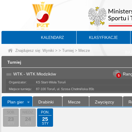
KALENDARZ
KLASYFIKACJE
Znajdujesz się:
Wyniki
>
>
Turniej
> Mecze
BA
Turniej
WTK - WTK Młodzików
Ran
5
Organizator:
KS Start-Wisła Toruń
Miejsce turnieju:
87-100 Toruń, ul. Szosa Chełmińska 85b
Plan gier
Drabinki
Mecze
Zwycięzcy
R
SOB.
NIEDZ.
PON.
23
24
25
STY
STY
STY