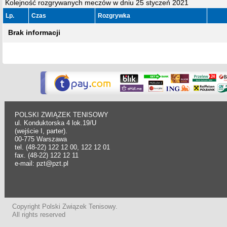
Kolejność rozgrywanych meczów w dniu 25 styczeń 2021
Lp.
Czas
Rozgrywka
Brak informacji
POLSKI ZWIĄZEK TENISOWY
ul. Konduktorska 4 lok.19/U
(wejście I, parter).
00-775 Warszawa
tel. (48-22) 122 12 00, 122 12 01
fax. (48-22) 122 12 11
e-mail: pzt@pzt.pl
Copyright Polski Związek Tenisowy.
All rights reserved