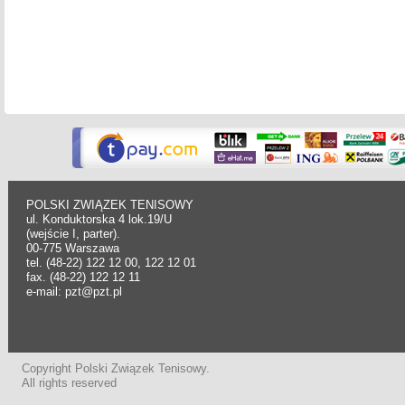
POLSKI ZWIĄZEK TENISOWY
ul. Konduktorska 4 lok.19/U
(wejście I, parter).
00-775 Warszawa
tel. (48-22) 122 12 00, 122 12 01
fax. (48-22) 122 12 11
e-mail: pzt@pzt.pl
Copyright Polski Związek Tenisowy.
All rights reserved