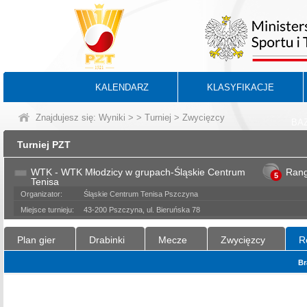
KALENDARZ
KLASYFIKACJE
Znajdujesz się:
Wyniki
>
>
Turniej
> Zwycięzcy
BA
Turniej PZT
WTK - WTK Młodzicy w grupach-Śląskie Centrum
Ran
5
Tenisa
Organizator:
Śląskie Centrum Tenisa Pszczyna
Miejsce turnieju:
43-200 Pszczyna, ul. Bieruńska 78
Plan gier
Drabinki
Mecze
Zwycięzcy
R
Br