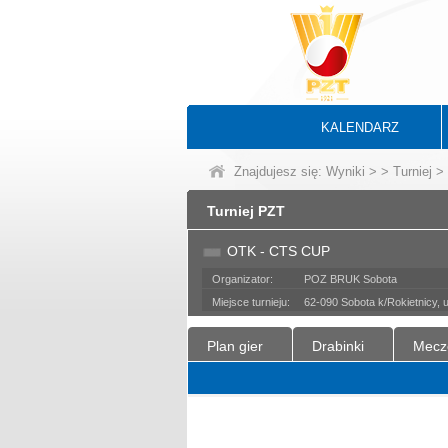
KALENDARZ
Znajdujesz się:
Wyniki
>
>
Turniej
> 
Turniej PZT
OTK - CTS CUP
Organizator:
POZ BRUK Sobota
Miejsce turnieju:
62-090 Sobota k/Rokietnicy, 
Plan gier
Drabinki
Mecz