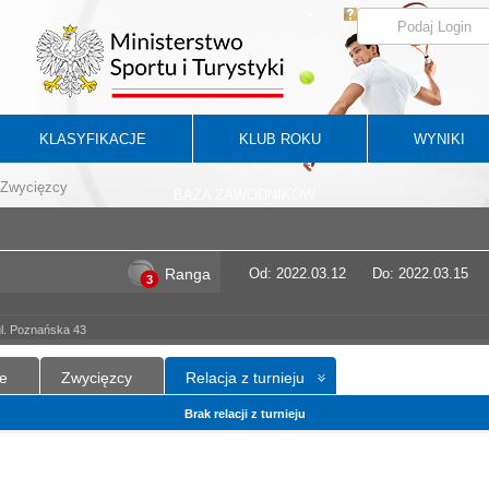
KLASYFIKACJE
KLUB ROKU
WYNIKI
Zwycięzcy
BAZA ZAWODNIKÓW
Ranga
Od: 2022.03.12
Do: 2022.03.15
3
ul. Poznańska 43
e
Zwycięzcy
Relacja z turnieju
Brak relacji z turnieju