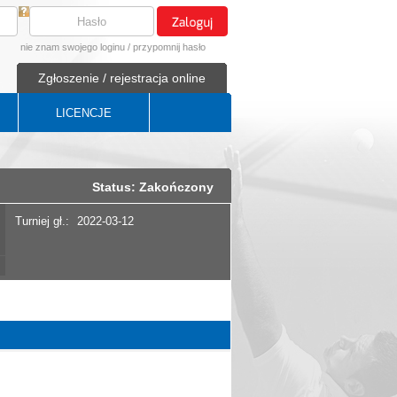
nie znam swojego loginu
/
przypomnij hasło
Zgłoszenie / rejestracja online
LICENCJE
Status: Zakończony
Turniej gł.:
2022-03-12