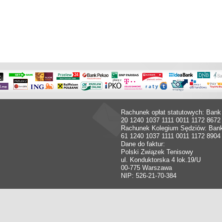
Rachunek opłat statutowych: Bank
20 1240 1037 1111 0011 1172 8672
Rachunek Kolegium Sędziów: Ban
61 1240 1037 1111 0011 1172 8904
Dane do faktur:
Polski Związek Tenisowy
ul. Konduktorska 4 lok.19/U
00-775 Warszawa
NIP: 526-21-70-384