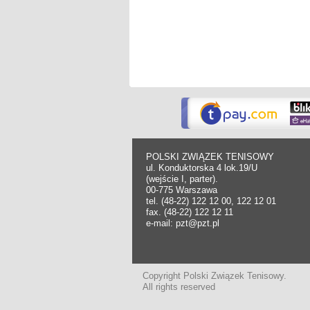
POLSKI ZWIĄZEK TENISOWY
ul. Konduktorska 4 lok.19/U
(wejście I, parter).
00-775 Warszawa
tel. (48-22) 122 12 00, 122 12 01
fax. (48-22) 122 12 11
e-mail: pzt@pzt.pl
Copyright Polski Związek Tenisowy.
All rights reserved