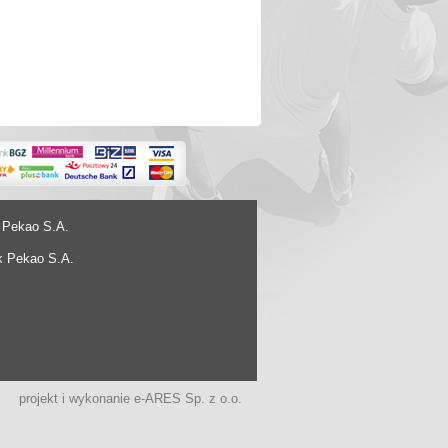
 Pekao S.A.
k Pekao S.A.
projekt i wykonanie
e-ARES Sp. z o.o.