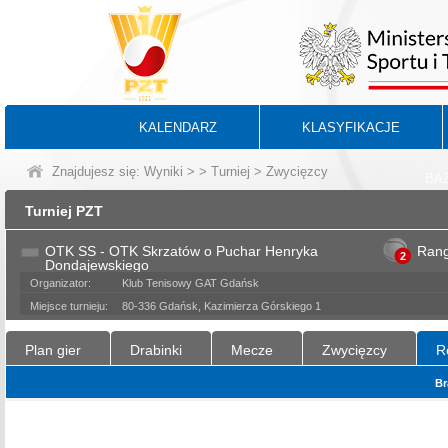
KALENDARZ
KLASYFIKACJE
Znajdujesz się:
Wyniki
>
>
Turniej
> Zwycięzcy
BA
Turniej PZT
OTK SS - OTK Skrzatów o Puchar Henryka
Ran
2
Dondajewskiego
Organizator:
Klub Tenisowy GAT Gdańsk
Miejsce turnieju:
80-336 Gdańsk, Kazimierza Górskiego 1
Plan gier
Drabinki
Mecze
Zwycięzcy
R
Br