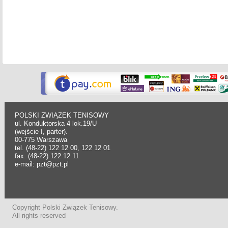
POLSKI ZWIĄZEK TENISOWY
ul. Konduktorska 4 lok.19/U
(wejście I, parter).
00-775 Warszawa
tel. (48-22) 122 12 00, 122 12 01
fax. (48-22) 122 12 11
e-mail: pzt@pzt.pl
Copyright Polski Związek Tenisowy.
All rights reserved