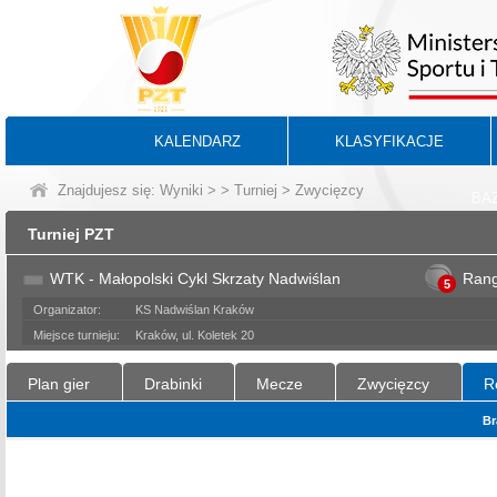
KALENDARZ
KLASYFIKACJE
Znajdujesz się:
Wyniki
>
>
Turniej
> Zwycięzcy
BA
Turniej PZT
WTK - Małopolski Cykl Skrzaty Nadwiślan
Ran
5
Organizator:
KS Nadwiślan Kraków
Miejsce turnieju:
Kraków, ul. Koletek 20
Plan gier
Drabinki
Mecze
Zwycięzcy
R
Br