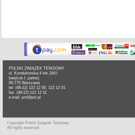
POLSKI ZWIĄZEK TENISOWY
ul. Konduktorska 4 lok.19/U
(wejście I, parter).
00-775 Warszawa
tel. (48-22) 122 12 00, 122 12 01
fax. (48-22) 122 12 11
e-mail: pzt@pzt.pl
Copyright Polski Związek Tenisowy.
All rights reserved