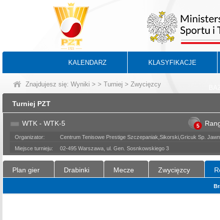
KALENDARZ
KLASYFIKACJE
Znajdujesz się:
Wyniki
>
>
Turniej
> Zwycięzcy
BA
Turniej PZT
WTK - WTK-5
Ran
5
Organizator:
Centrum Tenisowe Prestige Szczepaniak,Sikorski,Gricuk Sp. Ja
Miejsce turnieju:
02-495 Warszawa, ul. Gen. Sosnkowskiego 3
Plan gier
Drabinki
Mecze
Zwycięzcy
R
Br