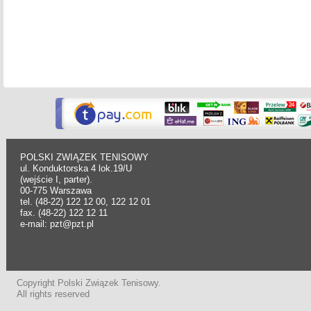
POLSKI ZWIĄZEK TENISOWY
ul. Konduktorska 4 lok.19/U
(wejście I, parter).
00-775 Warszawa
tel. (48-22) 122 12 00, 122 12 01
fax. (48-22) 122 12 11
e-mail: pzt@pzt.pl
Copyright Polski Związek Tenisowy.
All rights reserved