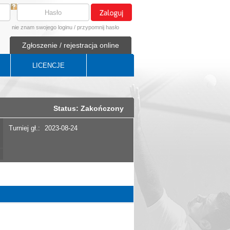
nie znam swojego loginu
/
przypomnij hasło
Zgłoszenie / rejestracja online
LICENCJE
Status: Zakończony
Turniej gł.:
2023-08-24