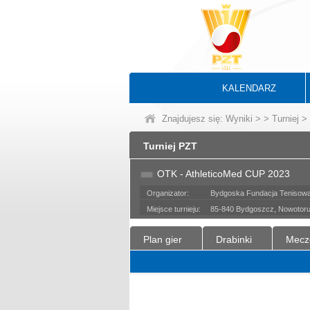
KALENDARZ
Znajdujesz się:
Wyniki
>
>
Turniej
> 
Turniej PZT
OTK - AthleticoMed CUP 2023
Organizator:
Bydgoska Fundacja Teniso
Miejsce turnieju:
85-840 Bydgoszcz, Nowotor
Plan gier
Drabinki
Mecz