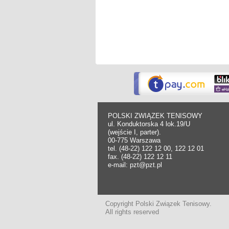
POLSKI ZWIĄZEK TENISOWY
ul. Konduktorska 4 lok.19/U
(wejście I, parter).
00-775 Warszawa
tel. (48-22) 122 12 00, 122 12 01
fax. (48-22) 122 12 11
e-mail: pzt@pzt.pl
Copyright Polski Związek Tenisowy.
All rights reserved