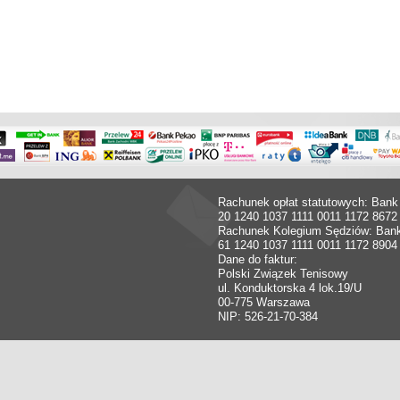
Rachunek opłat statutowych: Bank
20 1240 1037 1111 0011 1172 8672
Rachunek Kolegium Sędziów: Ban
61 1240 1037 1111 0011 1172 8904
Dane do faktur:
Polski Związek Tenisowy
ul. Konduktorska 4 lok.19/U
00-775 Warszawa
NIP: 526-21-70-384