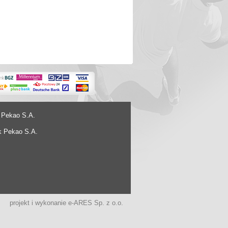
 Pekao S.A.
k Pekao S.A.
projekt i wykonanie
e-ARES Sp. z o.o.