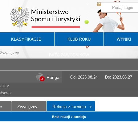
KLASYFIKACJE
KLUB ROKU
WYNIKI
Zwycięzcy
BAZA ZAWODNIKÓW
Ranga
Od: 2023.08.24
Do: 2023.08.27
3
wa GEM
uńska 8
e
Zwycięzcy
Relacja z turnieju
Brak relacji z turnieju