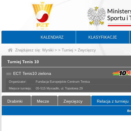
KALENDARZ
KLASYFIKACJE
Znajdujesz się:
Wyniki
>
>
Turniej
> Zwycięzcy
BA
Turniej Tenis 10
ECT Tenis10 zielona
Organizator:
Fundacja Europejskie Centrum Tenisa
Miejsce turnieju:
05-515 Mysiadło, ul. Topolowa 29
Drabinki
Mecze
Zwycięzcy
Relacja z turnieju
Br