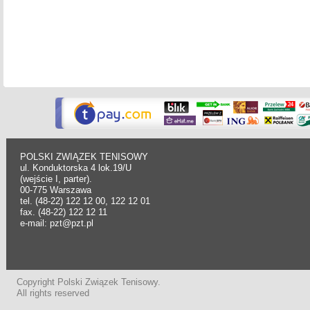
POLSKI ZWIĄZEK TENISOWY
ul. Konduktorska 4 lok.19/U
(wejście I, parter).
00-775 Warszawa
tel. (48-22) 122 12 00, 122 12 01
fax. (48-22) 122 12 11
e-mail: pzt@pzt.pl
Copyright Polski Związek Tenisowy.
All rights reserved