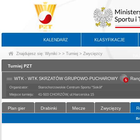
KALENDARZ
KLASYFIKACJE
Znajdujesz się:
Wyniki
>
>
Turniej
> Zwycięzcy
BA
Turniej PZT
WTK - WTK SKRZATÓW GRUPOWO-PUCHAROWY
Ran
5
Organizator:
Starochorzowskie Centrum Sportu "Sokół"
Miejsce turnieju:
41-503 CHORZÓW, ul.Harcerska 15
Plan gier
Drabinki
Mecze
Zwycięzcy
R
Br