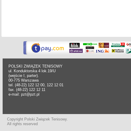
POLSKI ZWIĄZEK TENISOWY
ul. Konduktorska 4 lok.19/U
(wejście I, parter).
00-775 Warszawa
tel. (48-22) 122 12 00, 122 12 01
fax. (48-22) 122 12 11
e-mail: pzt@pzt.pl
Copyright Polski Związek Tenisowy.
All rights reserved