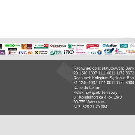
Rachunek opłat statutowych: Bank
20 1240 1037 1111 0011 1172 8672
Rachunek Kolegium Sędziów: Ban
61 1240 1037 1111 0011 1172 8904
Dane do faktur:
Polski Związek Tenisowy
ul. Konduktorska 4 lok.19/U
00-775 Warszawa
NIP: 526-21-70-384