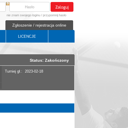
nie znam swojego loginu
/
przypomnij hasło
Zgłoszenie / rejestracja online
LICENCJE
Status: Zakończony
Turniej gł.:
2023-02-18