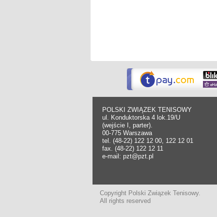
POLSKI ZWIĄZEK TENISOWY
ul. Konduktorska 4 lok.19/U
(wejście I, parter).
00-775 Warszawa
tel. (48-22) 122 12 00, 122 12 01
fax. (48-22) 122 12 11
e-mail: pzt@pzt.pl
Copyright Polski Związek Tenisowy.
All rights reserved