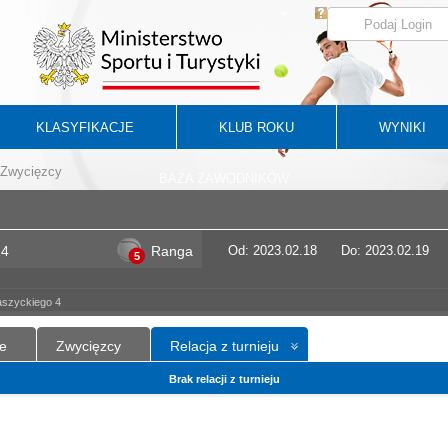
KLASYFIKACJE
KLUB ROKU
WYNIKI
Zwycięzcy
BAZA ZAWODNIKÓW
24
Ranga
Od: 2023.02.18
Do: 2023.02.19
5
aszyckiego 4
e
Zwycięzcy
Relacja z turnieju
Brak relacji z turnieju