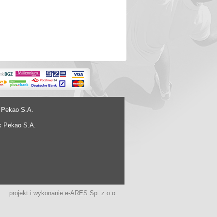
 Pekao S.A.
k Pekao S.A.
projekt i wykonanie
e-ARES Sp. z o.o.