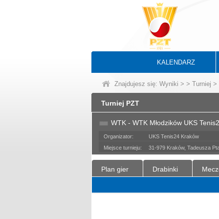
KALENDARZ
Znajdujesz się:
Wyniki
>
>
Turniej
> 
Turniej PZT
WTK - WTK Młodzików UKS Tenis
Organizator:
UKS Tenis24 Kraków
Miejsce turnieju:
31-979 Kraków, Tadeusza Pt
Plan gier
Drabinki
Mecz