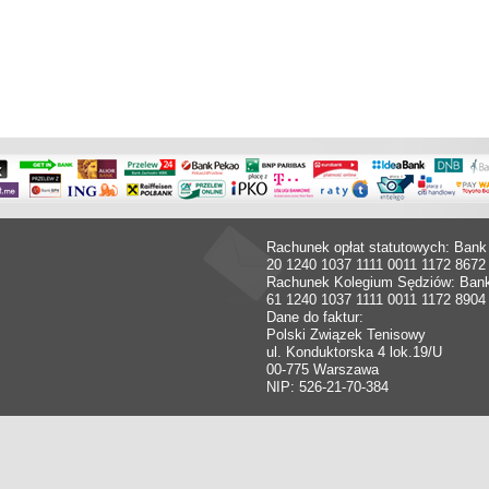
Rachunek opłat statutowych: Bank
20 1240 1037 1111 0011 1172 8672
Rachunek Kolegium Sędziów: Ban
61 1240 1037 1111 0011 1172 8904
Dane do faktur:
Polski Związek Tenisowy
ul. Konduktorska 4 lok.19/U
00-775 Warszawa
NIP: 526-21-70-384