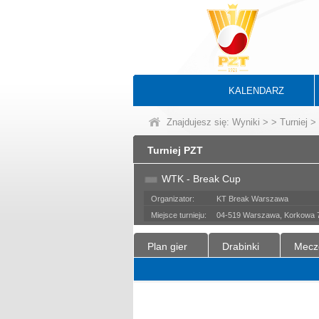
KALENDARZ
Znajdujesz się:
Wyniki
>
>
Turniej
> 
Turniej PZT
WTK - Break Cup
Organizator:
KT Break Warszawa
Miejsce turnieju:
04-519 Warszawa, Korkowa 
Plan gier
Drabinki
Mecz