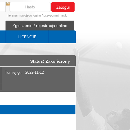
nie znam swojego loginu
/
przypomnij hasło
Zgłoszenie / rejestracja online
LICENCJE
Status: Zakończony
Turniej gł.:
2022-11-12