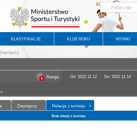
KLASYFIKACJE
KLUB ROKU
WYNIKI
Zwycięzcy
BAZA ZAWODNIKÓW
Ranga
Od: 2022.11.12
Do: 2022.11.14
5
78
e
Zwycięzcy
Relacja z turnieju
Brak relacji z turnieju