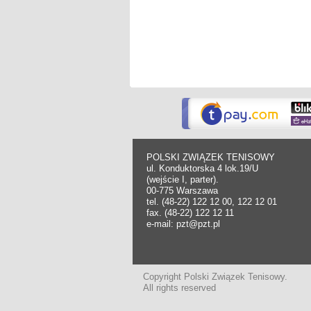
POLSKI ZWIĄZEK TENISOWY
ul. Konduktorska 4 lok.19/U
(wejście I, parter).
00-775 Warszawa
tel. (48-22) 122 12 00, 122 12 01
fax. (48-22) 122 12 11
e-mail: pzt@pzt.pl
Copyright Polski Związek Tenisowy.
All rights reserved