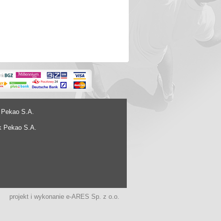
 Pekao S.A.
k Pekao S.A.
projekt i wykonanie
e-ARES Sp. z o.o.