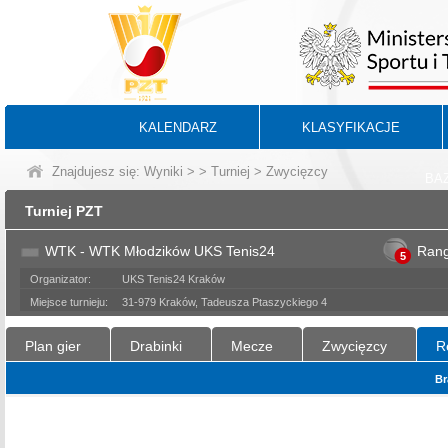
KALENDARZ
KLASYFIKACJE
Znajdujesz się:
Wyniki
>
>
Turniej
> Zwycięzcy
BA
Turniej PZT
WTK - WTK Młodzików UKS Tenis24
Ran
5
Organizator:
UKS Tenis24 Kraków
Miejsce turnieju:
31-979 Kraków, Tadeusza Ptaszyckiego 4
Plan gier
Drabinki
Mecze
Zwycięzcy
R
Br