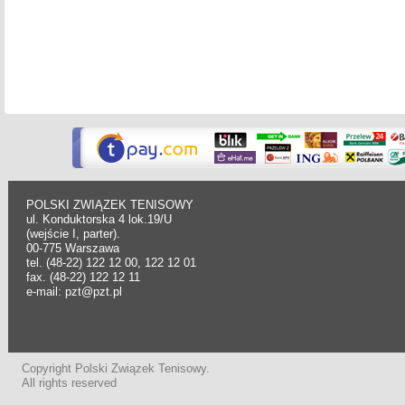
POLSKI ZWIĄZEK TENISOWY
ul. Konduktorska 4 lok.19/U
(wejście I, parter).
00-775 Warszawa
tel. (48-22) 122 12 00, 122 12 01
fax. (48-22) 122 12 11
e-mail: pzt@pzt.pl
Copyright Polski Związek Tenisowy.
All rights reserved