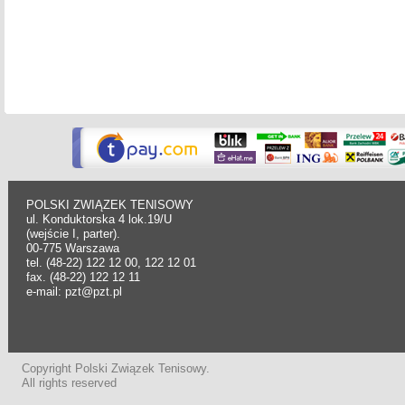
POLSKI ZWIĄZEK TENISOWY
ul. Konduktorska 4 lok.19/U
(wejście I, parter).
00-775 Warszawa
tel. (48-22) 122 12 00, 122 12 01
fax. (48-22) 122 12 11
e-mail: pzt@pzt.pl
Copyright Polski Związek Tenisowy.
All rights reserved