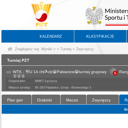
KALENDARZ
KLASYFIKACJE
Znajdujesz się:
Wyniki
>
>
Turniej
> Zwycięzcy
BA
Turniej PZT
WTK - 👋U 14 chł🎾dz😀Pabianice😀turniej grupowy
Ran
5
🥇🥈🥉
Organizator:
MMKT Łęczyca
Miejsce turnieju:
95-200 Pabianice, Grota - Roweckiego 3
Plan gier
Drabinki
Mecze
Zwycięzcy
R
Br