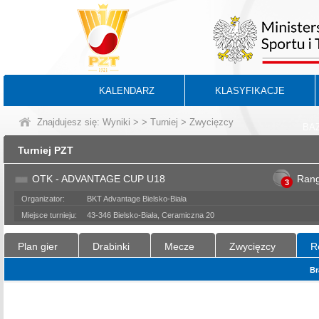
KALENDARZ
KLASYFIKACJE
Znajdujesz się:
Wyniki
>
>
Turniej
> Zwycięzcy
BA
Turniej PZT
OTK - ADVANTAGE CUP U18
Ran
3
Organizator:
BKT Advantage Bielsko-Biała
Miejsce turnieju:
43-346 Bielsko-Biała, Ceramiczna 20
Plan gier
Drabinki
Mecze
Zwycięzcy
R
Br