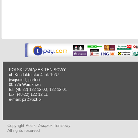
POLSKI ZWIĄZEK TENISOWY
ul. Konduktorska 4 lok.19/U
(wejście I, parter).
00-775 Warszawa
tel. (48-22) 122 12 00, 122 12 01
fax. (48-22) 122 12 11
e-mail: pzt@pzt.pl
Copyright Polski Związek Tenisowy.
All rights reserved