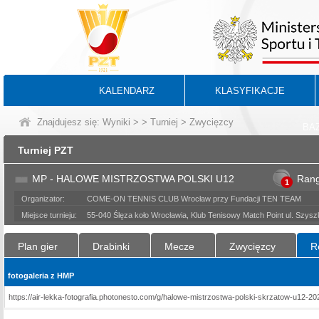
KALENDARZ
KLASYFIKACJE
Znajdujesz się:
Wyniki
>
>
Turniej
> Zwycięzcy
BA
Turniej PZT
MP - HALOWE MISTRZOSTWA POLSKI U12
Ran
1
Organizator:
COME-ON TENNIS CLUB Wrocław przy Fundacji TEN TEAM
Miejsce turnieju:
55-040 Ślęza koło Wrocławia, Klub Tenisowy Match Point ul. Szys
Plan gier
Drabinki
Mecze
Zwycięzcy
R
fotogaleria z HMP
https://air-lekka-fotografia.photonesto.com/g/halowe-mistrzostwa-polski-skrzatow-u12-202