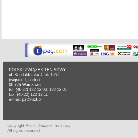
POLSKI ZWIĄZEK TENISOWY
ul. Konduktorska 4 lok.19/U
(wejście I, parter).
00-775 Warszawa
tel. (48-22) 122 12 00, 122 12 01
fax. (48-22) 122 12 11
e-mail: pzt@pzt.pl
Copyright Polski Związek Tenisowy.
All rights reserved