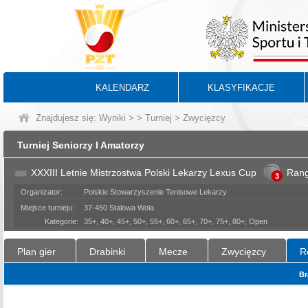
KALENDARZ
KLASYFIKACJE
Znajdujesz się:
Wyniki
>
>
Turniej
> Zwycięzcy
BA
Turniej Seniorzy I Amatorzy
XXXIII Letnie Mistrzostwa Polski Lekarzy Lexus Cup
Ran
3
Organizator:
Polskie Stowarzyszenie Tenisowe Lekarzy
Miejsce turnieju:
37-450 Stalowa Wola
Kategorie:
35+, 40+, 45+, 50+, 55+, 60+, 65+, 70+, 75+, 80+, Open
Plan gier
Drabinki
Mecze
Zwycięzcy
R
Br