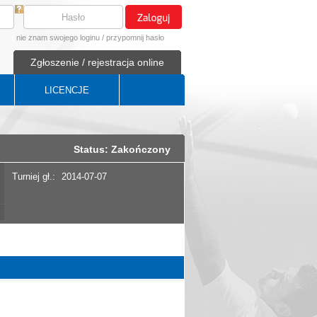
nie znam swojego loginu
/
przypomnij hasło
Zgłoszenie / rejestracja online
LICENCJE
Status: Zakończony
Turniej gł.:
2014-07-07