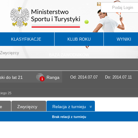
KLASYFIKACJE
KLUB ROKU
WYNIKI
Zwycięzcy
BAZA ZAWODNIKÓW
ki do lat 21
Ranga
Od: 2014.07.07
Do: 2014.07.11
1
iego 25
e
Zwycięzcy
Relacja z turnieju
Brak relacji z turnieju