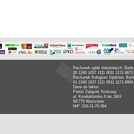
Rachunek opłat statutowych: Bank
20 1240 1037 1111 0011 1172 8672
Rachunek Kolegium Sędziów: Ban
61 1240 1037 1111 0011 1172 8904
Dane do faktur:
Polski Związek Tenisowy
ul. Konduktorska 4 lok.19/U
00-775 Warszawa
NIP: 526-21-70-384