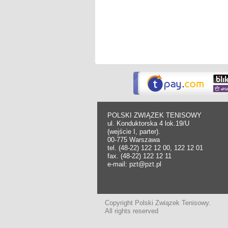
POLSKI ZWIĄZEK TENISOWY
ul. Konduktorska 4 lok.19/U
(wejście I, parter).
00-775 Warszawa
tel. (48-22) 122 12 00, 122 12 01
fax. (48-22) 122 12 11
e-mail: pzt@pzt.pl
Copyright Polski Związek Tenisowy.
All rights reserved