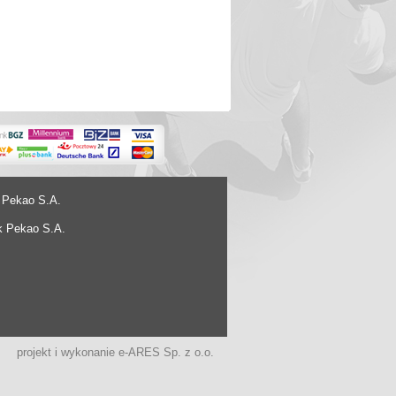
 Pekao S.A.
k Pekao S.A.
projekt i wykonanie
e-ARES Sp. z o.o.