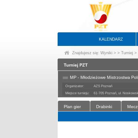
KALENDARZ
Znajdujesz się:
Wyniki
>
>
Turniej
> 
Turniej PZT
MP - Młodzieżowe Mistrzostwa Pols
Organizator:
AZS Poznań
Miejsce turnieju:
61-705 Poznań, ul. Noskowsk
Plan gier
Drabinki
Mecz