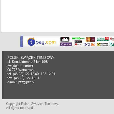
POLSKI ZWIĄZEK TENISOWY
ul. Konduktorska 4 lok.19/U
(wejście I, parter).
00-775 Warszawa
tel. (48-22) 122 12 00, 122 12 01
fax. (48-22) 122 12 11
e-mail: pzt@pzt.pl
Copyright Polski Związek Tenisowy.
All rights reserved