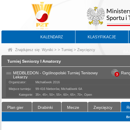
KALENDARZ
KLASYFIKACJE
Znajdujesz się:
Wyniki
>
>
Turniej
> Zwycięzcy
BA
Turniej Seniorzy I Amatorzy
MEDBLEDON - Ogólnopolski Turniej Tenisowy
Ran
3
Lekarzy
Organizator:
Michałówek 2016
Miejsce turnieju:
99-416 Nieborów, Michałówek 6A
Kategorie:
35+, 45+, 50+, 55+, 60+, 65+, 70+, Open
Plan gier
Drabinki
Mecze
Zwycięzcy
R
Br