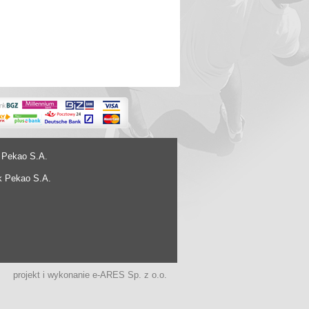
 Pekao S.A.
k Pekao S.A.
projekt i wykonanie
e-ARES Sp. z o.o.