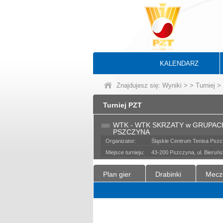
KALENDARZ
Znajdujesz się:
Wyniki
>
>
Turniej
> 
Turniej PZT
WTK - WTK SKRZATY w GRUPAC
PSZCZYNA
Organizator:
Śląskie Centrum Tenisa Psz
Miejsce turnieju:
43-200 Pszczyna, ul. Bieruń
Plan gier
Drabinki
Mecz