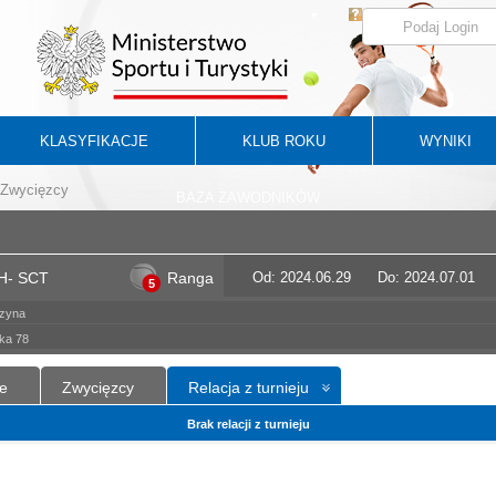
KLASYFIKACJE
KLUB ROKU
WYNIKI
Zwycięzcy
BAZA ZAWODNIKÓW
H- SCT
Ranga
Od: 2024.06.29
Do: 2024.07.01
5
czyna
ska 78
e
Zwycięzcy
Relacja z turnieju
Brak relacji z turnieju