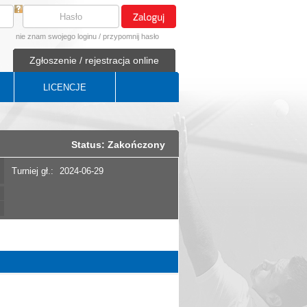
nie znam swojego loginu
/
przypomnij hasło
Zgłoszenie / rejestracja online
LICENCJE
Status: Zakończony
Turniej gł.:
2024-06-29