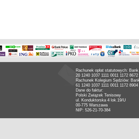
Rachunek opłat statutowych: Bank
20 1240 1037 1111 0011 1172 8672
Rachunek Kolegium Sędziów: Ban
61 1240 1037 1111 0011 1172 8904
Dane do faktur:
Polski Związek Tenisowy
ul. Konduktorska 4 lok.19/U
00-775 Warszawa
NIP: 526-21-70-384