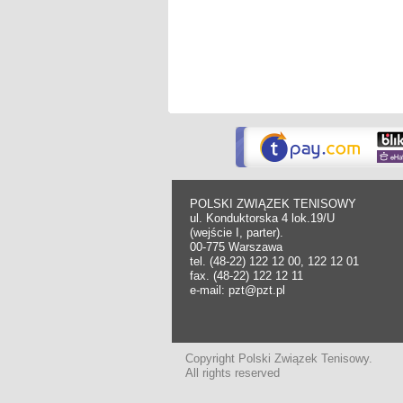
POLSKI ZWIĄZEK TENISOWY
ul. Konduktorska 4 lok.19/U
(wejście I, parter).
00-775 Warszawa
tel. (48-22) 122 12 00, 122 12 01
fax. (48-22) 122 12 11
e-mail: pzt@pzt.pl
Copyright Polski Związek Tenisowy.
All rights reserved