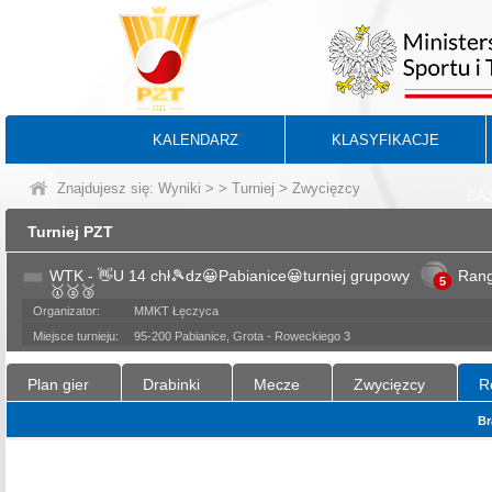
KALENDARZ
KLASYFIKACJE
Znajdujesz się:
Wyniki
>
>
Turniej
> Zwycięzcy
BA
Turniej PZT
WTK - 👋U 14 chł🎾dz😀Pabianice😀turniej grupowy
Ran
5
🥇🥈🥉
Organizator:
MMKT Łęczyca
Miejsce turnieju:
95-200 Pabianice, Grota - Roweckiego 3
Plan gier
Drabinki
Mecze
Zwycięzcy
R
Br