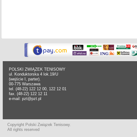
POLSKI ZWIĄZEK TENISOWY
ul. Konduktorska 4 lok.19/U
(wejście I, parter).
00-775 Warszawa
tel. (48-22) 122 12 00, 122 12 01
fax. (48-22) 122 12 11
e-mail: pzt@pzt.pl
Copyright Polski Związek Tenisowy.
All rights reserved