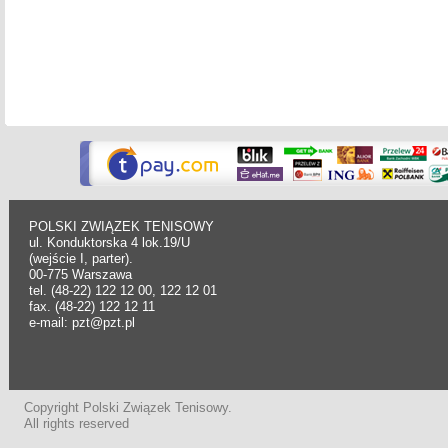
POLSKI ZWIĄZEK TENISOWY
ul. Konduktorska 4 lok.19/U
(wejście I, parter).
00-775 Warszawa
tel. (48-22) 122 12 00, 122 12 01
fax. (48-22) 122 12 11
e-mail: pzt@pzt.pl
Copyright Polski Związek Tenisowy.
All rights reserved