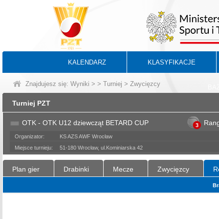
KALENDARZ
KLASYFIKACJE
Znajdujesz się:
Wyniki
>
>
Turniej
> Zwycięzcy
BA
Turniej PZT
OTK - OTK U12 dziewcząt BETARD CUP
Ran
3
Organizator:
KS AZS AWF Wrocław
Miejsce turnieju:
51-180 Wrocław, ul.Kominiarska 42
Plan gier
Drabinki
Mecze
Zwycięzcy
R
Br