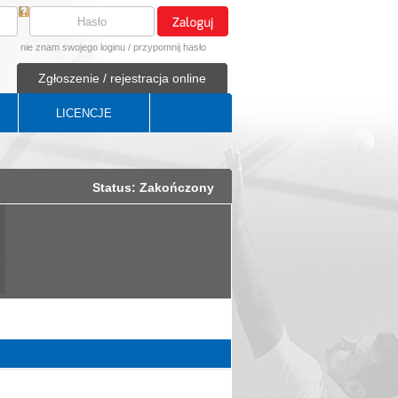
nie znam swojego loginu
/
przypomnij hasło
Zgłoszenie / rejestracja online
LICENCJE
Status: Zakończony