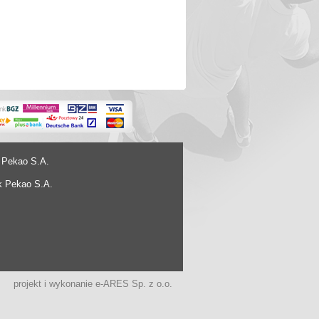
 Pekao S.A.
k Pekao S.A.
projekt i wykonanie
e-ARES Sp. z o.o.