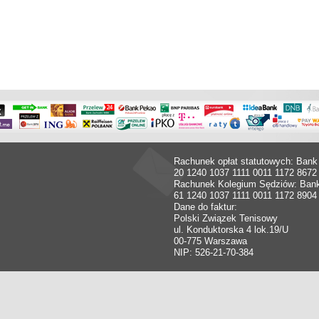
Rachunek opłat statutowych: Bank
20 1240 1037 1111 0011 1172 8672
Rachunek Kolegium Sędziów: Ban
61 1240 1037 1111 0011 1172 8904
Dane do faktur:
Polski Związek Tenisowy
ul. Konduktorska 4 lok.19/U
00-775 Warszawa
NIP: 526-21-70-384