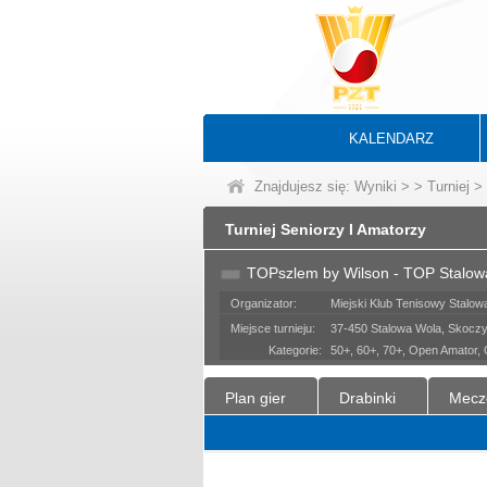
KALENDARZ
Znajdujesz się:
Wyniki
>
>
Turniej
> 
Turniej Seniorzy I Amatorzy
TOPszlem by Wilson - TOP Stalo
Organizator:
Miejski Klub Tenisowy Stalow
Miejsce turnieju:
37-450 Stalowa Wola, Skoczy
Kategorie:
50+, 60+, 70+, Open Amator,
Plan gier
Drabinki
Mecz