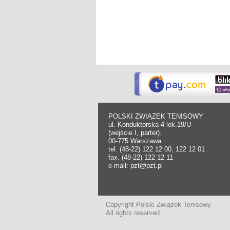
POLSKI ZWIĄZEK TENISOWY
ul. Konduktorska 4 lok.19/U
(wejście I, parter).
00-775 Warszawa
tel. (48-22) 122 12 00, 122 12 01
fax. (48-22) 122 12 11
e-mail: pzt@pzt.pl
Copyright Polski Związek Tenisowy.
All rights reserved