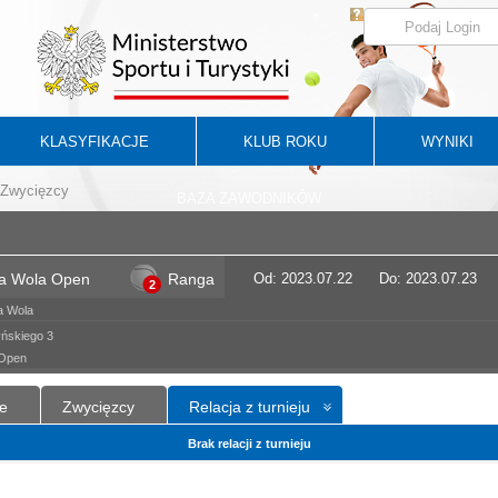
KLASYFIKACJE
KLUB ROKU
WYNIKI
Zwycięzcy
BAZA ZAWODNIKÓW
wa Wola Open
Ranga
Od: 2023.07.22
Do: 2023.07.23
2
a Wola
ńskiego 3
 Open
e
Zwycięzcy
Relacja z turnieju
Brak relacji z turnieju