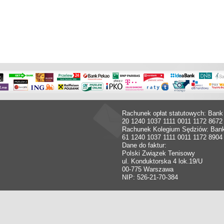
Rachunek opłat statutowych: Bank
20 1240 1037 1111 0011 1172 8672
Rachunek Kolegium Sędziów: Ban
61 1240 1037 1111 0011 1172 8904
Dane do faktur:
Polski Związek Tenisowy
ul. Konduktorska 4 lok.19/U
00-775 Warszawa
NIP: 526-21-70-384