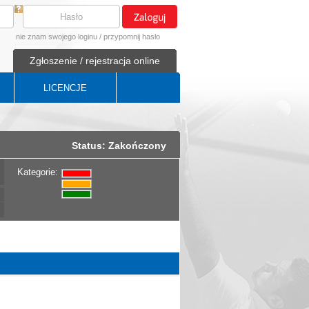
nie znam swojego loginu
/
przypomnij hasło
Zgłoszenie / rejestracja online
LICENCJE
Status: Zakończony
Kategorie: