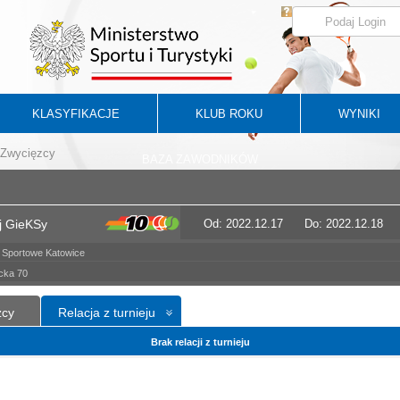
KLASYFIKACJE
KLUB ROKU
WYNIKI
Zwycięzcy
BAZA ZAWODNIKÓW
j GieKSy
Od: 2022.12.17
Do: 2022.12.18
 Sportowe Katowice
icka 70
zcy
Relacja z turnieju
Brak relacji z turnieju