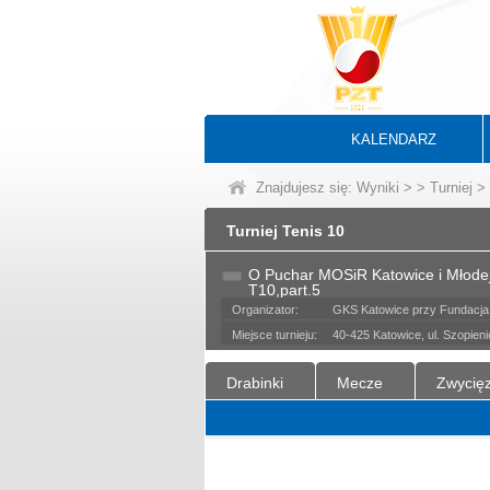
KALENDARZ
Znajdujesz się:
Wyniki
>
>
Turniej
> 
Turniej Tenis 10
O Puchar MOSiR Katowice i Młode
T10,part.5
Organizator:
GKS Katowice przy Fundacja
Miejsce turnieju:
40-425 Katowice, ul. Szopien
Drabinki
Mecze
Zwycię