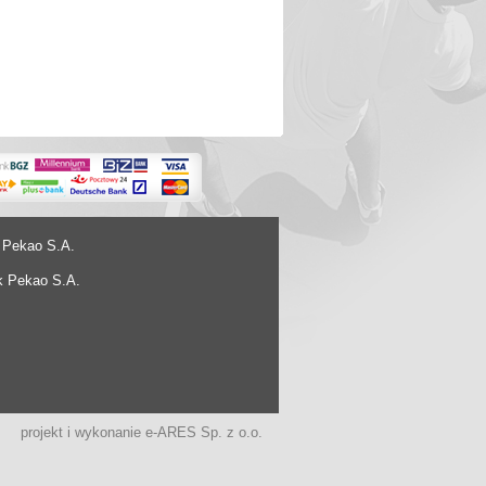
 Pekao S.A.
k Pekao S.A.
projekt i wykonanie
e-ARES Sp. z o.o.