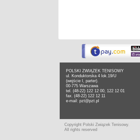
POLSKI ZWIĄZEK TENISOWY
ul. Konduktorska 4 lok.19/U
(wejście I, parter).
00-775 Warszawa
tel. (48-22) 122 12 00, 122 12 01
fax. (48-22) 122 12 11
e-mail: pzt@pzt.pl
Copyright Polski Związek Tenisowy.
All rights reserved