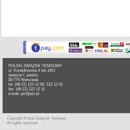
POLSKI ZWIĄZEK TENISOWY
ul. Konduktorska 4 lok.19/U
(wejście I, parter).
00-775 Warszawa
tel. (48-22) 122 12 00, 122 12 01
fax. (48-22) 122 12 11
e-mail: pzt@pzt.pl
Copyright Polski Związek Tenisowy.
All rights reserved