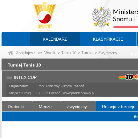
KALENDARZ
KLASYFIKACJE
Znajdujesz się:
Wyniki
>
Tenis 10
>
Turniej
> Zwycięzcy
BA
Turniej Tenis 10
INTEX CUP
Organizator:
Park Tenisowy Olimpia Poznań
Miejsce turnieju:
60-622 Poznań , www.parktenisowy.pl
Drabinki
Mecze
Zwycięzcy
Relacja z turnieju
Br