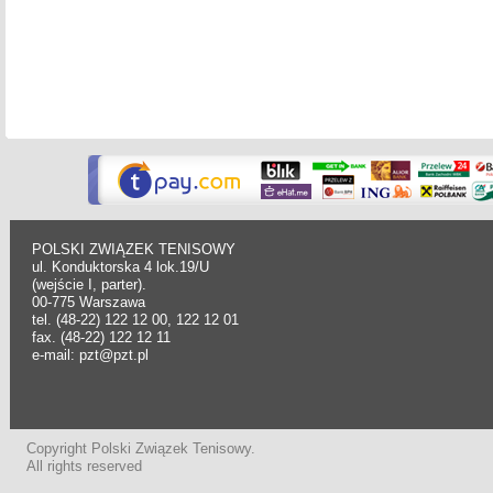
POLSKI ZWIĄZEK TENISOWY
ul. Konduktorska 4 lok.19/U
(wejście I, parter).
00-775 Warszawa
tel. (48-22) 122 12 00, 122 12 01
fax. (48-22) 122 12 11
e-mail: pzt@pzt.pl
Copyright Polski Związek Tenisowy.
All rights reserved