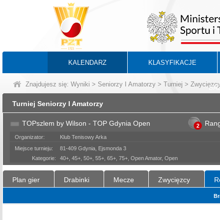
KALENDARZ
KLASYFIKACJE
Znajdujesz się:
Wyniki
>
Seniorzy I Amatorzy
>
Turniej
> Zwycięzc
BA
Turniej Seniorzy I Amatorzy
TOPszlem by Wilson - TOP Gdynia Open
Ran
2
Organizator:
Klub Tenisowy Arka
Miejsce turnieju:
81-409 Gdynia, Ejsmonda 3
Kategorie:
40+, 45+, 50+, 55+, 65+, 75+, Open Amator, Open
Plan gier
Drabinki
Mecze
Zwycięzcy
R
Br