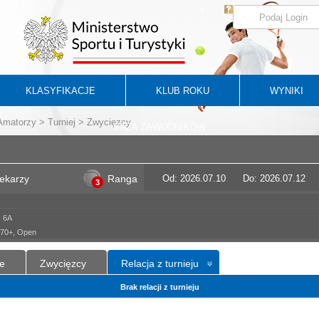
KLASYFIKACJE
KLUB ROKU
WYNIKI
 Amatorzy
>
Turniej
> Zwycięzcy
BAZA ZAWODNIKÓW
Lekarzy
Ranga
Od: 2026.07.10
Do: 2026.07.12
3
k 6A
, 70+, Open
e
Zwycięzcy
Relacja z turnieju
Brak relacji z turnieju