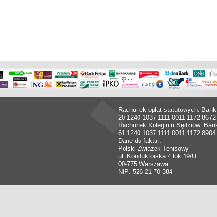
Rachunek opłat statutowych: Bank
20 1240 1037 1111 0011 1172 8672
Rachunek Kolegium Sędziów: Ban
61 1240 1037 1111 0011 1172 8904
Dane do faktur:
Polski Związek Tenisowy
ul. Konduktorska 4 lok.19/U
00-775 Warszawa
NIP: 526-21-70-384