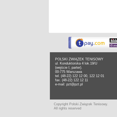
POLSKI ZWIĄZEK TENISOWY
ul. Konduktorska 4 lok.19/U
(wejście I, parter).
00-775 Warszawa
tel. (48-22) 122 12 00, 122 12 01
fax. (48-22) 122 12 11
e-mail: pzt@pzt.pl
Copyright Polski Związek Tenisowy.
All rights reserved