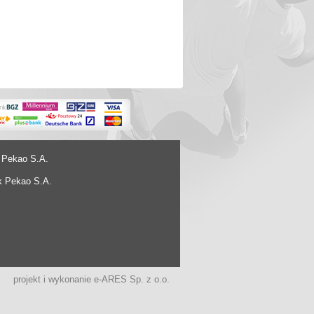
 Pekao S.A.
k Pekao S.A.
projekt i wykonanie
e-ARES Sp. z o.o.