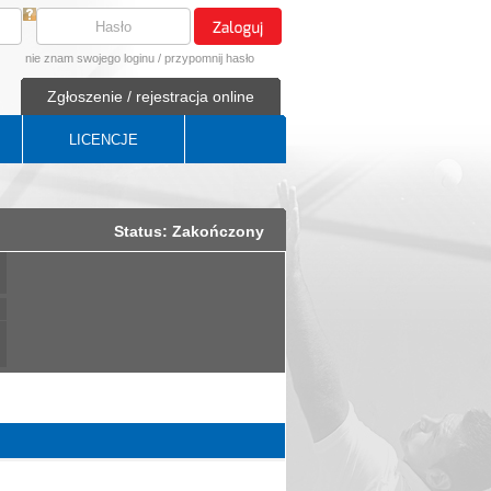
nie znam swojego loginu
/
przypomnij hasło
Zgłoszenie / rejestracja online
LICENCJE
Status: Zakończony