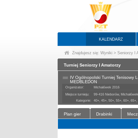
KALENDARZ
Znajdujesz się:
Wyniki
>
Seniorzy I
Turniej Seniorzy I Amatorzy
IV Ogólnopolski Turniej Tenisowy 
MEDBLEDON
Organizator:
Michałówek 2016
Miejsce turnieju:
99-416 Nieborów, Michałówe
Kategorie:
40+, 45+, 50+, 55+, 60+, 65+
Plan gier
Drabinki
Mecz