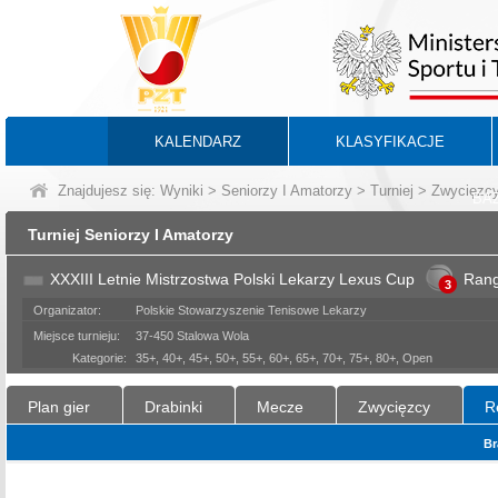
KALENDARZ
KLASYFIKACJE
Znajdujesz się:
Wyniki
>
Seniorzy I Amatorzy
>
Turniej
> Zwycięzc
BA
Turniej Seniorzy I Amatorzy
XXXIII Letnie Mistrzostwa Polski Lekarzy Lexus Cup
Ran
3
Organizator:
Polskie Stowarzyszenie Tenisowe Lekarzy
Miejsce turnieju:
37-450 Stalowa Wola
Kategorie:
35+, 40+, 45+, 50+, 55+, 60+, 65+, 70+, 75+, 80+, Open
Plan gier
Drabinki
Mecze
Zwycięzcy
R
Br