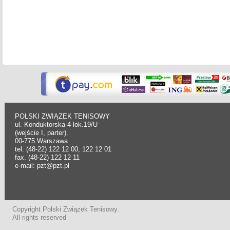
POLSKI ZWIĄZEK TENISOWY
ul. Konduktorska 4 lok.19/U
(wejście I, parter).
00-775 Warszawa
tel. (48-22) 122 12 00, 122 12 01
fax. (48-22) 122 12 11
e-mail: pzt@pzt.pl
Copyright Polski Związek Tenisowy.
All rights reserved