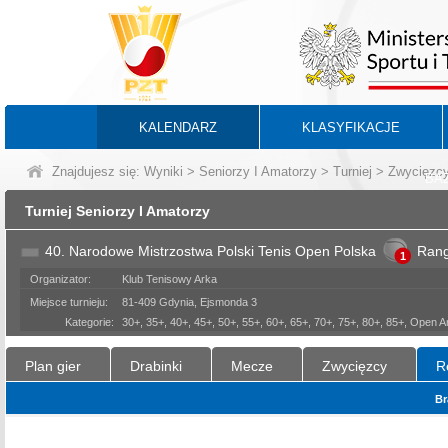
KALENDARZ
KLASYFIKACJE
Znajdujesz się:
Wyniki
>
Seniorzy I Amatorzy
>
Turniej
> Zwycięzc
BA
Turniej Seniorzy I Amatorzy
40. Narodowe Mistrzostwa Polski Tenis Open Polska
Ran
1
Organizator:
Klub Tenisowy Arka
Miejsce turnieju:
81-409 Gdynia, Ejsmonda 3
Kategorie:
30+, 35+, 40+, 45+, 50+, 55+, 60+, 65+, 70+, 75+, 80+, 85+, Open 
Plan gier
Drabinki
Mecze
Zwycięzcy
R
Br