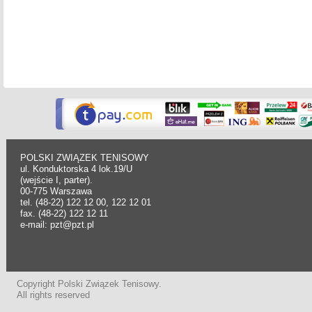
POLSKI ZWIĄZEK TENISOWY
ul. Konduktorska 4 lok.19/U
(wejście I, parter).
00-775 Warszawa
tel. (48-22) 122 12 00, 122 12 01
fax. (48-22) 122 12 11
e-mail: pzt@pzt.pl
Copyright Polski Związek Tenisowy.
All rights reserved