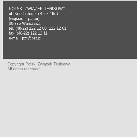
POLSKI ZWIĄZEK TENISOWY
ul. Konduktorska 4 lok.19/U
(wejście I, parter).
00-775 Warszawa
tel. (48-22) 122 12 00, 122 12 01
fax. (48-22) 122 12 11
e-mail: pzt@pzt.pl
Copyright Polski Związek Tenisowy.
All rights reserved