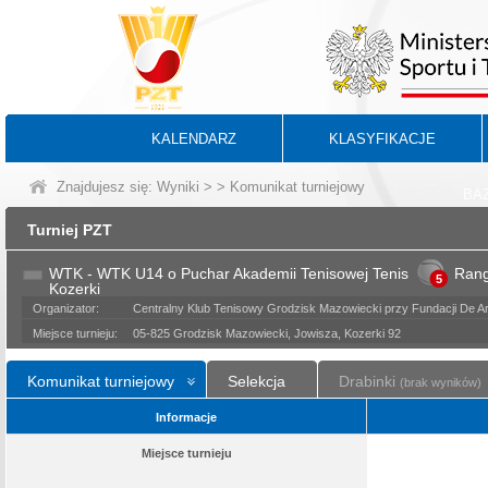
KALENDARZ
KLASYFIKACJE
Znajdujesz się:
Wyniki
>
> Komunikat turniejowy
BA
Turniej PZT
WTK - WTK U14 o Puchar Akademii Tenisowej Tenis
Ran
5
Kozerki
Organizator:
Centralny Klub Tenisowy Grodzisk Mazowiecki przy Fundacji De Art
Miejsce turnieju:
05-825 Grodzisk Mazowiecki, Jowisza, Kozerki 92
Komunikat turniejowy
Selekcja
Drabinki
(brak wyników)
Informacje
Miejsce turnieju