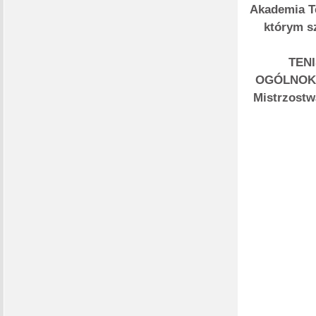
Akademia Te
którym sz
TEN
OGÓLNOKSZ
Mistrzostw