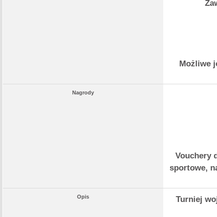
Zaw
Możliwe j
Nagrody
Vouchery d
sportowe, n
Opis
Turniej wo