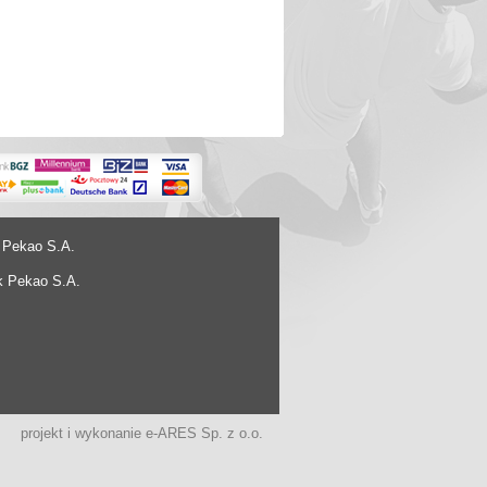
 Pekao S.A.
k Pekao S.A.
projekt i wykonanie
e-ARES Sp. z o.o.