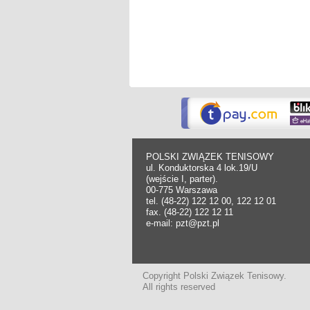
POLSKI ZWIĄZEK TENISOWY
ul. Konduktorska 4 lok.19/U
(wejście I, parter).
00-775 Warszawa
tel. (48-22) 122 12 00, 122 12 01
fax. (48-22) 122 12 11
e-mail: pzt@pzt.pl
Copyright Polski Związek Tenisowy.
All rights reserved