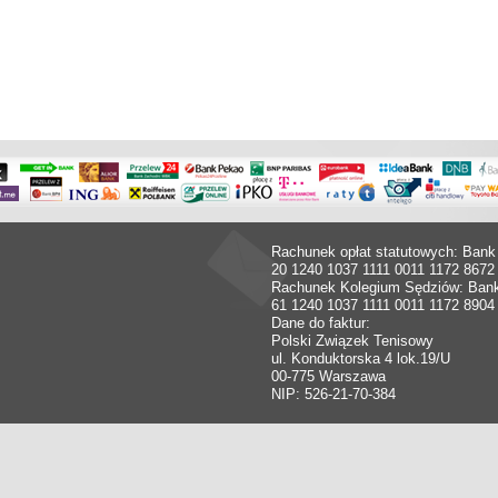
Rachunek opłat statutowych: Bank
20 1240 1037 1111 0011 1172 8672
Rachunek Kolegium Sędziów: Ban
61 1240 1037 1111 0011 1172 8904
Dane do faktur:
Polski Związek Tenisowy
ul. Konduktorska 4 lok.19/U
00-775 Warszawa
NIP: 526-21-70-384