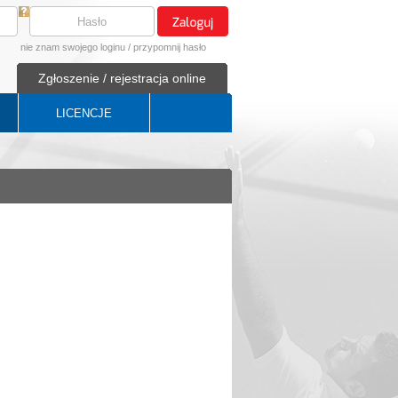
nie znam swojego loginu
/
przypomnij hasło
Zgłoszenie / rejestracja online
LICENCJE