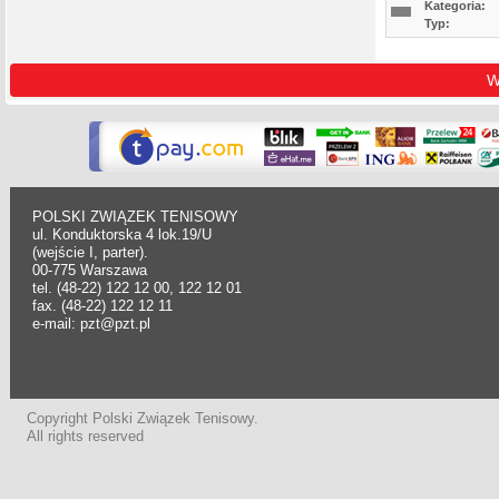
Kategoria:
Typ:
W
POLSKI ZWIĄZEK TENISOWY
ul. Konduktorska 4 lok.19/U
(wejście I, parter).
00-775 Warszawa
tel. (48-22) 122 12 00, 122 12 01
fax. (48-22) 122 12 11
e-mail: pzt@pzt.pl
Copyright Polski Związek Tenisowy.
All rights reserved