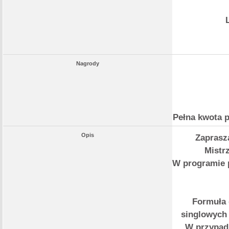
Nagrody
Pełna kwota p
Opis
Zaprasza
Mistr
W programie p
Formuła 
singlowych
W przypad