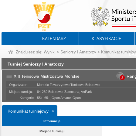
KALENDARZ
KLASYFIKACJE
Znajdujesz się:
Wyniki
>
Seniorzy I Amatorzy
> Komunikat turniejo
BA
Turniej Seniorzy I Amatorzy
XIII Tenisowe Mistrzostwa Morskie
Ran
2
Organizator:
Morskie Towarzystwo Tenisowe Bolszewo
Miejsce turnieju:
84-239 Bolszewo, Zamostna, ArtPark
Kategorie:
55+, 65+, Open Amator, Open
Komunikat turniejowy
Informacje
Miejsce turnieju