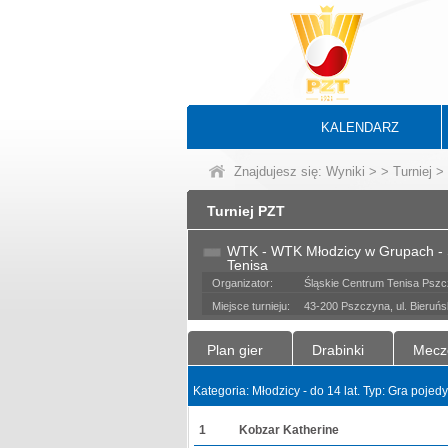
KALENDARZ
Znajdujesz się:
Wyniki
>
>
Turniej
> 
Turniej PZT
WTK - WTK Młodzicy w Grupach - 
Tenisa
Organizator:
Śląskie Centrum Tenisa Psz
Miejsce turnieju:
43-200 Pszczyna, ul. Bieruń
Plan gier
Drabinki
Mecz
Kategoria: Młodzicy - do 14 lat. Typ: Gra poje
1
Kobzar Katherine