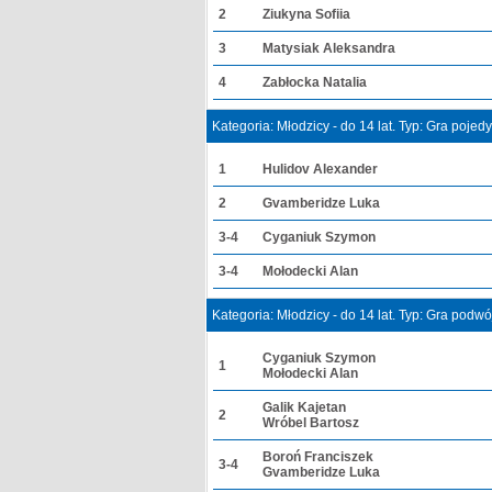
2
Ziukyna Sofiia
3
Matysiak Aleksandra
4
Zabłocka Natalia
Kategoria: Młodzicy - do 14 lat. Typ: Gra poje
1
Hulidov Alexander
2
Gvamberidze Luka
3-4
Cyganiuk Szymon
3-4
Mołodecki Alan
Kategoria: Młodzicy - do 14 lat. Typ: Gra podw
Cyganiuk Szymon
1
Mołodecki Alan
Galik Kajetan
2
Wróbel Bartosz
Boroń Franciszek
3-4
Gvamberidze Luka