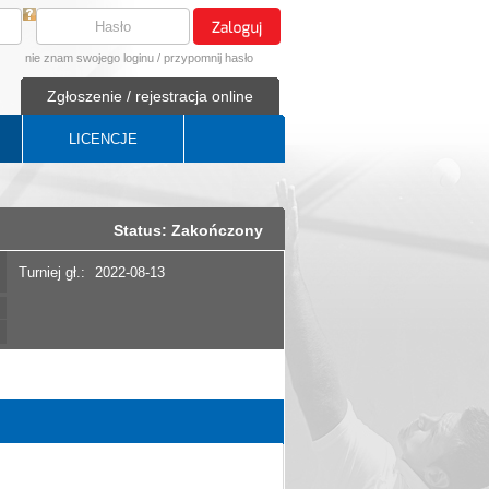
nie znam swojego loginu
/
przypomnij hasło
Zgłoszenie / rejestracja online
LICENCJE
Status: Zakończony
Turniej gł.:
2022-08-13