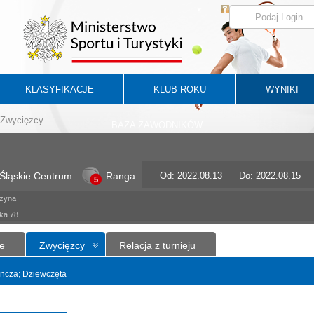
KLASYFIKACJE
KLUB ROKU
WYNIKI
Zwycięzcy
BAZA ZAWODNIKÓW
Śląskie Centrum
Ranga
Od: 2022.08.13
Do: 2022.08.15
5
czyna
ska 78
e
Zwycięzcy
Relacja z turnieju
dyncza; Dziewczęta