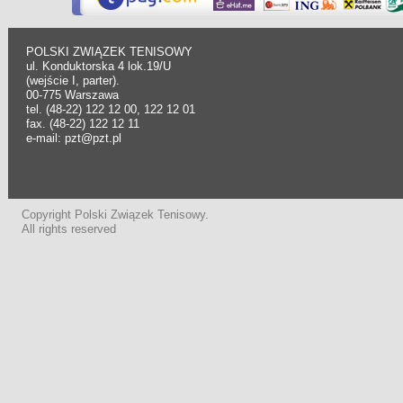
POLSKI ZWIĄZEK TENISOWY
ul. Konduktorska 4 lok.19/U
(wejście I, parter).
00-775 Warszawa
tel. (48-22) 122 12 00, 122 12 01
fax. (48-22) 122 12 11
e-mail: pzt@pzt.pl
Copyright Polski Związek Tenisowy.
All rights reserved