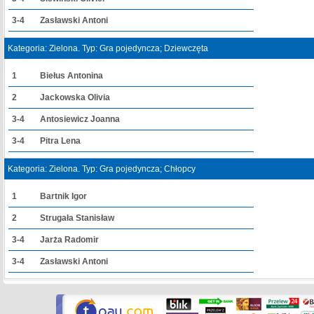
3-4
Zasławski Antoni
Kategoria: Zielona. Typ: Gra pojedyncza; Dziewczęta
1
Biełus Antonina
2
Jackowska Olivia
3-4
Antosiewicz Joanna
3-4
Pitra Lena
Kategoria: Zielona. Typ: Gra pojedyncza; Chłopcy
1
Bartnik Igor
2
Strugała Stanisław
3-4
Jarża Radomir
3-4
Zasławski Antoni