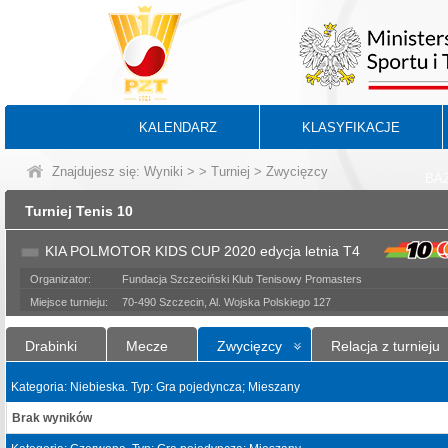
KALENDARZ
KLASYFIKACJE
Znajdujesz się:
Wyniki
>
>
Turniej
> Zwycięzcy
BA
Turniej Tenis 10
KIA POLMOTOR KIDS CUP 2020 edycja letnia T4
Organizator:
Fundacja Szczeciński Klub Tenisowy Promasters
Miejsce turnieju:
70-490 Szczecin, Al. Wojska Polskiego 127
Drabinki
Mecze
Zwycięzcy
Relacja z turnieju
Kategoria: Niebieska. Typ: Gra pojedyncza; Mieszany
Brak wyników