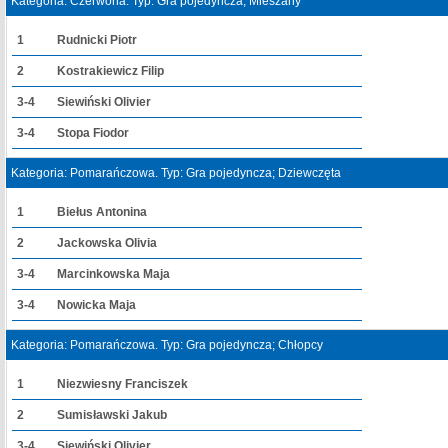
Kategoria: Czerwona. Typ: Gra pojedyncza; Mieszany
1
Rudnicki Piotr
2
Kostrakiewicz Filip
3-4
Siewiński Olivier
3-4
Stopa Fiodor
Kategoria: Pomarańczowa. Typ: Gra pojedyncza; Dziewczęta
1
Biełus Antonina
2
Jackowska Olivia
3-4
Marcinkowska Maja
3-4
Nowicka Maja
Kategoria: Pomarańczowa. Typ: Gra pojedyncza; Chłopcy
1
Niezwiesny Franciszek
2
Sumisławski Jakub
3-4
Siewiński Olivier