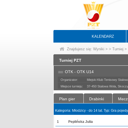
KALENDARZ
Znajdujesz się:
Wyniki
>
>
Turniej
> 
Turniej PZT
OTK - OTK U14
Organizator:
Miejski Klub Tenisowy Stalow
Miejsce turnieju:
37-450 Stalowa Wola, Skoczy
Plan gier
Drabinki
Mecz
Kategoria: Młodzicy - do 14 lat. Typ: Gra poje
1
Peplińska Julia