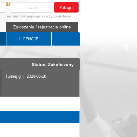
nie znam swojego loginu
/
przypomnij hasło
Zgłoszenie / rejestracja online
LICENCJE
Status: Zakończony
Turniej gł.:
2024-05-18