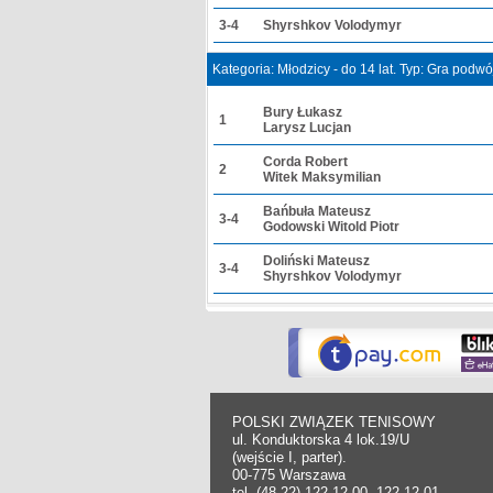
3-4
Shyrshkov Volodymyr
Kategoria: Młodzicy - do 14 lat. Typ: Gra podw
Bury Łukasz
1
Larysz Lucjan
Corda Robert
2
Witek Maksymilian
Bańbuła Mateusz
3-4
Godowski Witold Piotr
Doliński Mateusz
3-4
Shyrshkov Volodymyr
POLSKI ZWIĄZEK TENISOWY
ul. Konduktorska 4 lok.19/U
(wejście I, parter).
00-775 Warszawa
tel. (48-22) 122 12 00, 122 12 01