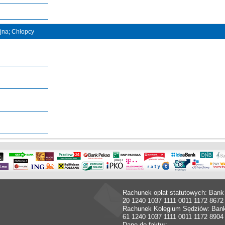
ójna; Chłopcy
Rachunek opłat statutowych: Bank
20 1240 1037 1111 0011 1172 8672
Rachunek Kolegium Sędziów: Ban
61 1240 1037 1111 0011 1172 8904
Dane do faktur: