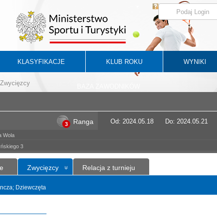
KLASYFIKACJE
KLUB ROKU
WYNIKI
Zwycięzcy
BAZA ZAWODNIKÓW
Ranga
Od: 2024.05.18
Do: 2024.05.21
3
a Wola
ńskiego 3
e
Zwycięzcy
Relacja z turnieju
dyncza; Dziewczęta