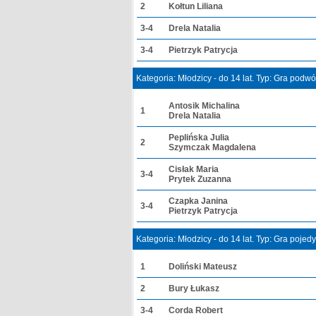
2
Kołtun Liliana
3-4
Drela Natalia
3-4
Pietrzyk Patrycja
Kategoria: Młodzicy - do 14 lat. Typ: Gra podw
Antosik Michalina
1
Drela Natalia
Peplińska Julia
2
Szymczak Magdalena
Cisłak Maria
3-4
Prytek Zuzanna
Czapka Janina
3-4
Pietrzyk Patrycja
Kategoria: Młodzicy - do 14 lat. Typ: Gra poje
1
Doliński Mateusz
2
Bury Łukasz
3-4
Corda Robert