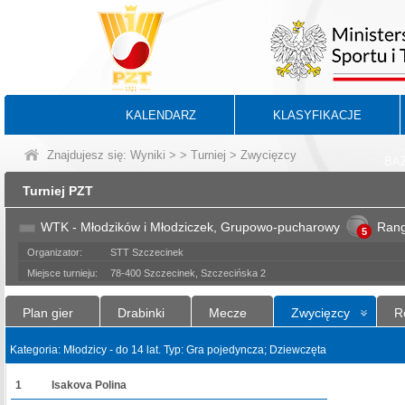
KALENDARZ
KLASYFIKACJE
Znajdujesz się:
Wyniki
>
>
Turniej
> Zwycięzcy
BA
Turniej PZT
WTK - Młodzików i Młodziczek, Grupowo-pucharowy
Ran
5
Organizator:
STT Szczecinek
Miejsce turnieju:
78-400 Szczecinek, Szczecińska 2
Plan gier
Drabinki
Mecze
Zwycięzcy
R
Kategoria: Młodzicy - do 14 lat. Typ: Gra pojedyncza; Dziewczęta
1
Isakova Polina