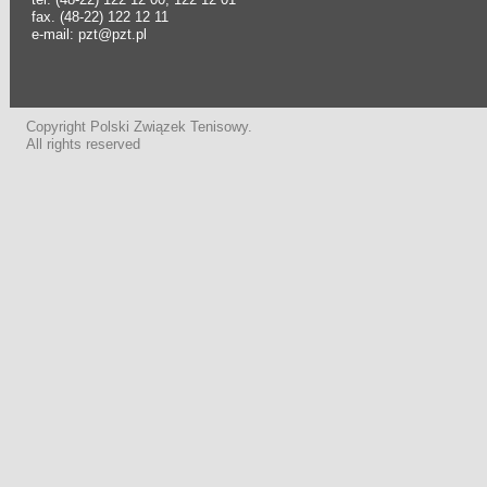
fax. (48-22) 122 12 11
e-mail: pzt@pzt.pl
Copyright Polski Związek Tenisowy.
All rights reserved