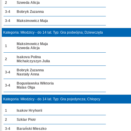
2
Szweda Alicja
3-4
Bobryk Zuzanna
3-4
Maksimowicz Maja
Kategoria: Młodzicy - do 14 lat. Typ: Gra podwójna; Dziewczęta
Maksimowicz Maja
1
Szweda Alicja
Isakova Polina
2
Michalczyszyn Julia
Bobryk Zuzanna
3-4
Nastały Anna
Bogusławska Wiktoria
3-4
Malas Olga
Kategoria: Młodzicy - do 14 lat. Typ: Gra pojedyncza; Chłopcy
1
Isakov Hryhorii
2
Szklar Piotr
3-4
Barański Mieszko