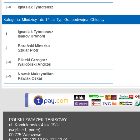
3-4
Ignasiak Tymoteusz
Kategoria: Młodzicy - do 14 lat. Typ: Gra podwójna; Chłopcy
Ignasiak Tymoteusz
1
Isakov Hryhorii
Barański Mieszko
2
Szklar Piotr
Bilecki Grzegorz
3-4
Waligórski Andrzej
Nowak Maksymilian
3-4
Pawlak Oskar
POLSKI ZWIĄZEK TENISOWY
ul. Konduktorska 4 lok.19/U
(wejście I, parter).
00-775 Warszawa
tel. (48-22) 122 12 00, 122 12 01