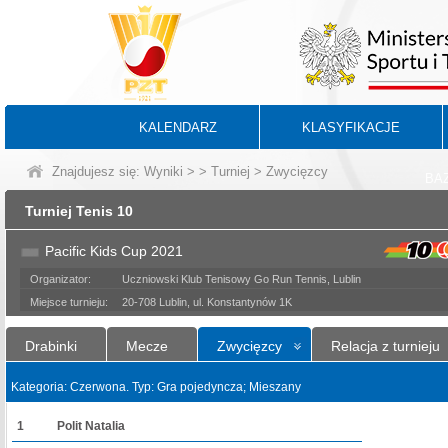
KALENDARZ
KLASYFIKACJE
Znajdujesz się:
Wyniki
>
>
Turniej
> Zwycięzcy
BA
Turniej Tenis 10
Pacific Kids Cup 2021
Organizator:
Uczniowski Klub Tenisowy Go Run Tennis, Lublin
Miejsce turnieju:
20-708 Lublin, ul. Konstantynów 1K
Drabinki
Mecze
Zwycięzcy
Relacja z turnieju
Kategoria: Czerwona. Typ: Gra pojedyncza; Mieszany
1
Polit Natalia