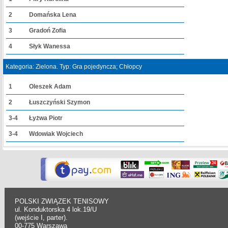
2
Domańska Lena
3
Gradoń Zofia
4
Słyk Wanessa
Kategoria: Zielona. Typ: Gra pojedyncza; Chłopcy
1
Oleszek Adam
2
Łuszczyński Szymon
3-4
Łyżwa Piotr
3-4
Wdowiak Wojciech
POLSKI ZWIĄZEK TENISOWY
ul. Konduktorska 4 lok.19/U
(wejście I, parter).
00-775 Warszawa