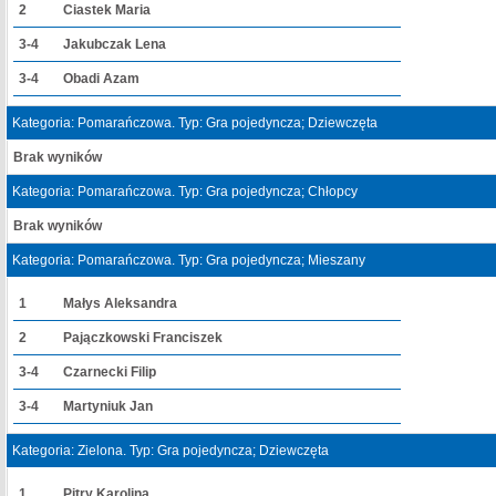
2
Ciastek Maria
3-4
Jakubczak Lena
3-4
Obadi Azam
Kategoria: Pomarańczowa. Typ: Gra pojedyncza; Dziewczęta
Brak wyników
Kategoria: Pomarańczowa. Typ: Gra pojedyncza; Chłopcy
Brak wyników
Kategoria: Pomarańczowa. Typ: Gra pojedyncza; Mieszany
1
Małys Aleksandra
2
Pajączkowski Franciszek
3-4
Czarnecki Filip
3-4
Martyniuk Jan
Kategoria: Zielona. Typ: Gra pojedyncza; Dziewczęta
1
Pitry Karolina