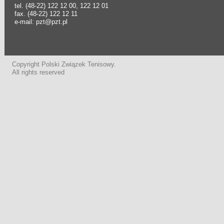
tel. (48-22) 122 12 00, 122 12 01
fax. (48-22) 122 12 11
e-mail: pzt@pzt.pl
Copyright Polski Związek Tenisowy.
All rights reserved