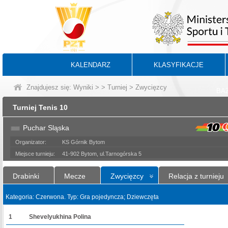
KALENDARZ
KLASYFIKACJE
Znajdujesz się:
Wyniki
>
>
Turniej
> Zwycięzcy
BA
Turniej Tenis 10
Puchar Sląska
Organizator:
KS Górnik Bytom
Miejsce turnieju:
41-902 Bytom, ul.Tarnogórska 5
Drabinki
Mecze
Zwycięzcy
Relacja z turnieju
Kategoria: Czerwona. Typ: Gra pojedyncza; Dziewczęta
1
Shevelyukhina Polina