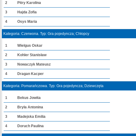
2
Pitry Karolina
3
Hajda Zofia
4
Osys Maria
Kategoria: Czerwona. Typ: Gra pojedyncza; Chłopcy
1
Wielgus Oskar
2
Kohler Stanisław
3
Nowaczyk Mateusz
4
Dragan Kacper
Kategoria: Pomarańczowa. Typ: Gra pojedyncza; Dziewczęta
1
Bekus Jowita
2
Bryła Antonina
3
Madejska Emilia
4
Doruch Paulina