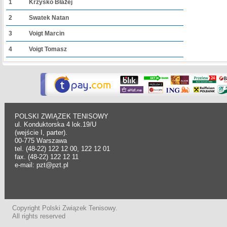
1
Krzyśko Błażej
2
Swatek Natan
3
Voigt Marcin
4
Voigt Tomasz
POLSKI ZWIĄZEK TENISOWY
ul. Konduktorska 4 lok.19/U
(wejście I, parter).
00-775 Warszawa
tel. (48-22) 122 12 00, 122 12 01
fax. (48-22) 122 12 11
e-mail: pzt@pzt.pl
Copyright Polski Związek Tenisowy.
All rights reserved