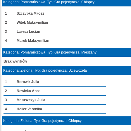
Kategoria: Pomarańczowa. Typ: Gra pojedyncza; Chłopcy
1
Szczypka Miłosz
2
Witek Maksymilian
3
Larysz Lucjan
4
Marek Maksymilian
Kategoria: Pomarańczowa. Typ: Gra pojedyncza; Mieszany
Brak wyników
Kategoria: Zielona. Typ: Gra pojedyncza; Dziewczęta
1
Borowik Julia
2
Nowicka Anna
3
Matuszczyk Julia
4
Heller Veronika
Kategoria: Zielona. Typ: Gra pojedyncza; Chłopcy