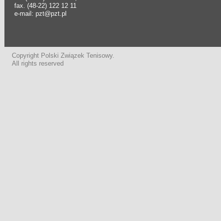
fax. (48-22) 122 12 11
e-mail: pzt@pzt.pl
Copyright Polski Związek Tenisowy.
All rights reserved