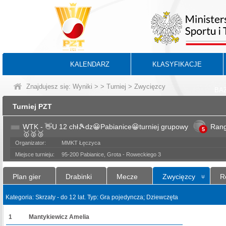
KALENDARZ
KLASYFIKACJE
Znajdujesz się:
Wyniki
>
>
Turniej
> Zwycięzcy
BA
Turniej PZT
WTK - 👋U 12 chł🎾dz😀Pabianice😀turniej grupowy
Ran
5
🥇🥈🥉
Organizator:
MMKT Łęczyca
Miejsce turnieju:
95-200 Pabianice, Grota - Roweckiego 3
Plan gier
Drabinki
Mecze
Zwycięzcy
R
Kategoria: Skrzaty - do 12 lat. Typ: Gra pojedyncza; Dziewczęta
1
Mantykiewicz Amelia