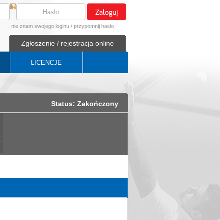
nie znam swojego loginu
/
przypomnij hasło
Zgłoszenie / rejestracja online
LICENCJE
Status: Zakończony