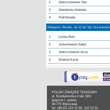
2
Zwierzchowska Tola
3
Zaboklicka Gabriela
4
Polit Natalia
Kategoria: Skrzaty - do 12 lat. Typ: Gra pojedy
1
Łyżwa Piotr
2
Januchowski Julian
3
Zwierzchowski Jerzy
4
Rowicki Karol
POLSKI ZWIĄZEK TENISOWY
ul. Konduktorska 4 lok.19/U
(wejście I, parter).
00-775 Warszawa
tel. (48-22) 122 12 00, 122 12 01