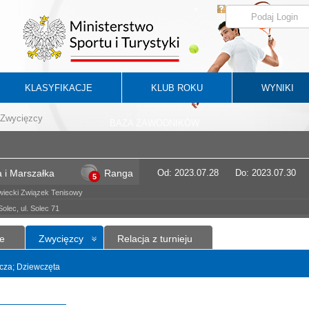
KLASYFIKACJE
KLUB ROKU
WYNIKI
Zwycięzcy
BAZA ZAWODNIKÓW
 i Marszałka
Ranga
Od: 2023.07.28
Do: 2023.07.30
5
iecki Związek Tenisowy
lec, ul. Solec 71
e
Zwycięzcy
Relacja z turnieju
yncza; Dziewczęta