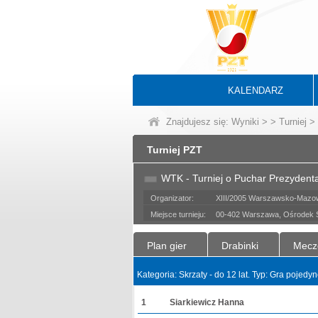
KALENDARZ
Znajdujesz się:
Wyniki
>
>
Turniej
> 
Turniej PZT
WTK - Turniej o Puchar Prezydenta
Organizator:
XIII/2005 Warszawsko-Mazow
Miejsce turnieju:
00-402 Warszawa, Ośrodek So
Plan gier
Drabinki
Mecz
Kategoria: Skrzaty - do 12 lat. Typ: Gra pojed
1
Siarkiewicz Hanna