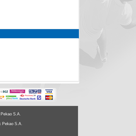
 Pekao S.A.
k Pekao S.A.