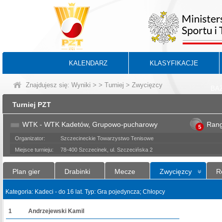
KALENDARZ
KLASYFIKACJE
Znajdujesz się:
Wyniki
>
>
Turniej
> Zwycięzcy
BA
Turniej PZT
WTK - WTK Kadetów, Grupowo-pucharowy
Ran
5
Organizator:
Szczecineckie Towarzystwo Tenisowe
Miejsce turnieju:
78-400 Szczecinek, ul. Szczecińska 2
Plan gier
Drabinki
Mecze
Zwycięzcy
R
Kategoria: Kadeci - do 16 lat. Typ: Gra pojedyncza; Chłopcy
1
Andrzejewski Kamil