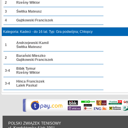
2
Rześny Wiktor
3
Świtka Mateusz
4
Gajtkowski Franciszek
Kategoria: Kadeci - do 16 lat. Typ: Gra podwójna; Chłopcy
Andrzejewski Kamil
1
Świtka Mateusz
Barański Mieszko
2
Gajtkowski Franciszek
Bibik Tymur
3-4
Rześny Wiktor
Hinca Franciszek
3-4
Lalek Paskal
POLSKI ZWIĄZEK TENISOWY
ul. Konduktorska 4 lok.19/U