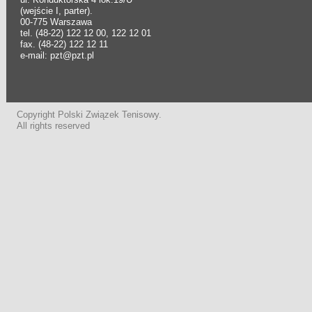
(wejście I, parter).
00-775 Warszawa
tel. (48-22) 122 12 00, 122 12 01
fax. (48-22) 122 12 11
e-mail: pzt@pzt.pl
Copyright Polski Związek Tenisowy.
All rights reserved