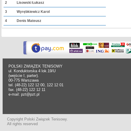
2
Lisowski Łukasz
3
Wyrębkiewicz Karol
4
Denis Mateusz
POLSKI ZWIĄZEK TENISOWY
ul. Konduktorska 4 lok.19/U
(wejście I, parter).
00-775 Warszawa
tel. (48-22) 122 12 00, 122 12 01
fax. (48-22) 122 12 11
e-mail: pzt@pzt.pl
Copyright Polski Związek Tenisowy.
All rights reserved