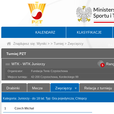
KALENDARZ
KLASYFIKACJE
Znajdujesz się:
Wyniki
>
>
Turniej
> Zwycięzcy
BA
Turniej PZT
WTK - WTK Juniorzy
Ran
5
Organizator:
Fundacja Tenis Częstochowa
Miejsce turnieju:
42-200 Częstochowa, Kordeckiego 99
Drabinki
Mecze
Zwycięzcy
Relacja z turnieju
Kategoria: Juniorzy - do 18 lat. Typ: Gra pojedyncza; Chłopcy
1
Czech Michał