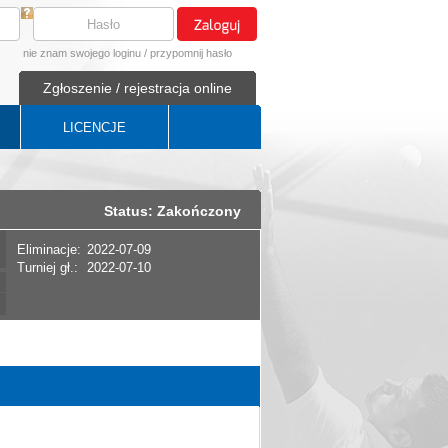
nie znam swojego loginu
/
przypomnij hasło
Zgłoszenie / rejestracja online
LICENCJE
Status: Zakończony
Eliminacje:
2022-07-09
Turniej gł.:
2022-07-10