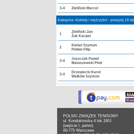
3-4
Zieliński Marcel
Kategoria: Kobiety i mężczyźni - powyżej 18 la
Zieliński Jan
1
Żuk Kacper
Kielan Szymon
2
Peliwo Filip
Juszczak Paweł
3-4
Matuszewski Piotr
Drzewiecki Karol
3-4
Walków Szymon
POLSKI ZWIĄZEK TENISOWY
ul. Konduktorska 4 lok.19/U
(wejście I, parter).
00-775 Warszawa