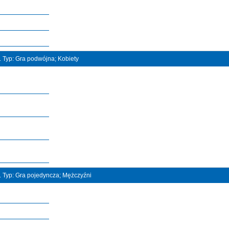
t. Typ: Gra podwójna; Kobiety
t. Typ: Gra pojedyncza; Mężczyźni