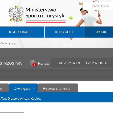
KLASYFIKACJE
KLUB ROKU
WYNIKI
Zwycięzcy
BAZA ZAWODNIKÓW
ISTRZOSTWA
Ranga
Od: 2022.07.09
Do: 2022.07.16
1
5
e
Zwycięzcy
Relacja z turnieju
t. Typ: Gra pojedyncza; Kobiety