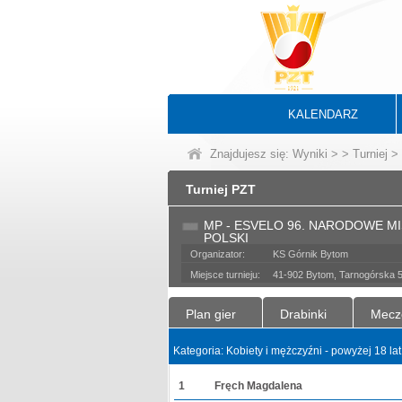
KALENDARZ
Znajdujesz się:
Wyniki
>
>
Turniej
> 
Turniej PZT
MP - ESVELO 96. NARODOWE M
POLSKI
Organizator:
KS Górnik Bytom
Miejsce turnieju:
41-902 Bytom, Tarnogórska 
Plan gier
Drabinki
Mecz
Kategoria: Kobiety i mężczyźni - powyżej 18 la
1
Fręch Magdalena