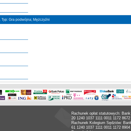
t. Typ: Gra podwójna; Mężczyźni
Rachunek opłat statutowych: Bank
20 1240 1037 1111 0011 1172 8672
Rachunek Kolegium Sędziów: Ban
61 1240 1037 1111 0011 1172 8904