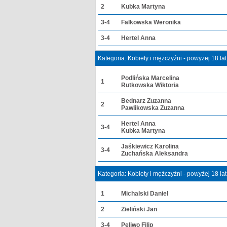
2
Kubka Martyna
3-4
Falkowska Weronika
3-4
Hertel Anna
Kategoria: Kobiety i mężczyźni - powyżej 18 la
Podlińska Marcelina
1
Rutkowska Wiktoria
Bednarz Zuzanna
2
Pawlikowska Zuzanna
Hertel Anna
3-4
Kubka Martyna
Jaśkiewicz Karolina
3-4
Zuchańska Aleksandra
Kategoria: Kobiety i mężczyźni - powyżej 18 la
1
Michalski Daniel
2
Zieliński Jan
3-4
Peliwo Filip