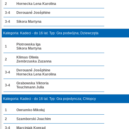
2
Hornecka Lena Karolina
3-4
Derouané Joséphine
3-4
Sikora Martyna
Kategoria: Kadeci - do 16 lat. Typ: Gra podwójna; Dziewczęta
Piotrowska Iga
1
Sikora Martyna
Klimas Oliwia
2
Zembrzuska Zuzanna
Derouané Joséphine
3-4
Hornecka Lena Karolina
Grabowska Viktoria
3-4
Teuchmann Julia
Kategoria: Kadeci - do 16 lat. Typ: Gra pojedyncza; Chłopcy
1
Owramko Mikołaj
2
Szamborski Joachim
3-4
Marciniak Konrad