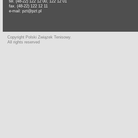
tel. (48-22) 122 12 00, 122 12 01
fax. (48-22) 122 12 11
e-mail: pzt@pzt.pl
Copyright Polski Związek Tenisowy.
All rights reserved