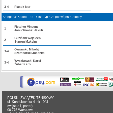
3-4
Piasek Igor
Kategoria: Kadeci - do 16 lat. Typ: Gra podwójna; Chłopcy
Fletcher Vincent
1
Januchowski Jakub
Guziński Wojciech
2
Suprun Maksim
Owramko Mikołaj
3-4
Szamborski Joachim
Wyszkowski Karol
3-4
Żuber Karol
POLSKI ZWIĄZEK TENISOWY
ul. Konduktorska 4 lok.19/U
(wejście I, parter).
00-775 Warszawa