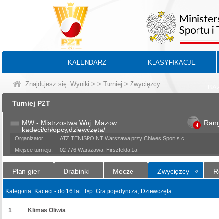
KALENDARZ
KLASYFIKACJE
Znajdujesz się:
Wyniki
>
>
Turniej
> Zwycięzcy
BA
Turniej PZT
MW - Mistrzostwa Woj. Mazow.
Ran
4
kadeci/chłopcy,dziewczęta/
Organizator:
ATZ TENISPOINT Warszawa przy Chiwes Sport s.c.
Miejsce turnieju:
02-776 Warszawa, Hirszfelda 1a
Plan gier
Drabinki
Mecze
Zwycięzcy
R
Kategoria: Kadeci - do 16 lat. Typ: Gra pojedyncza; Dziewczęta
1
Klimas Oliwia