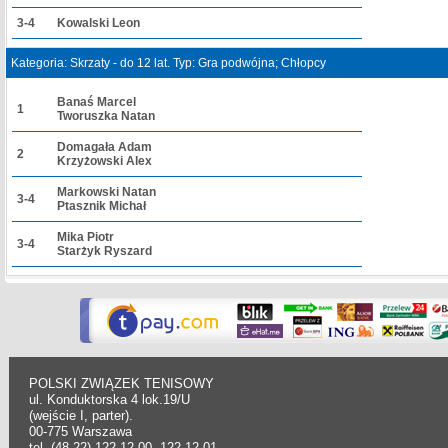
3-4
Kowalski Leon
Kategoria: Skrzaty - do 12 lat. Typ: Gra podwójna; Chłopcy
Banaś Marcel
1
Tworuszka Natan
Domagała Adam
2
Krzyżowski Alex
Markowski Natan
3-4
Ptasznik Michał
Mika Piotr
3-4
Starżyk Ryszard
POLSKI ZWIĄZEK TENISOWY
ul. Konduktorska 4 lok.19/U
(wejście I, parter).
00-775 Warszawa
tel. (48-22) 122 12 00, 122 12 01