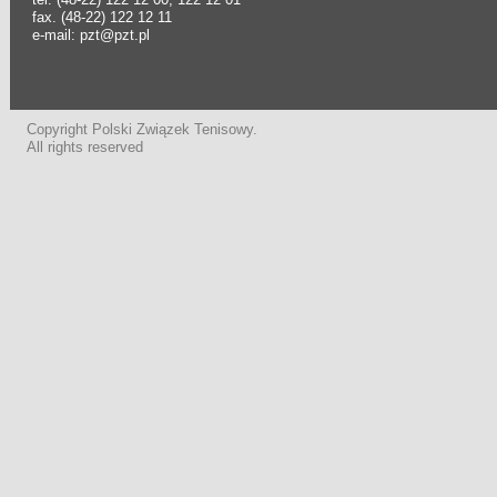
fax. (48-22) 122 12 11
e-mail: pzt@pzt.pl
Copyright Polski Związek Tenisowy.
All rights reserved