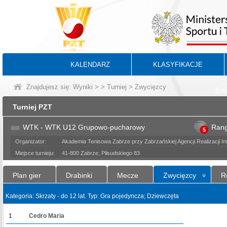
KALENDARZ
KLASYFIKACJE
Znajdujesz się:
Wyniki
>
>
Turniej
> Zwycięzcy
BA
Turniej PZT
WTK - WTK U12 Grupowo-pucharowy
Ran
5
Organizator:
Akademia Tenisowa Zabrze przy Zabrzańskiej Agencji Realizacji Inw
Miejsce turnieju:
41-800 Zabrze, Piłsudskiego 83
Plan gier
Drabinki
Mecze
Zwycięzcy
R
Kategoria: Skrzaty - do 12 lat. Typ: Gra pojedyncza; Dziewczęta
1
Cedro Maria