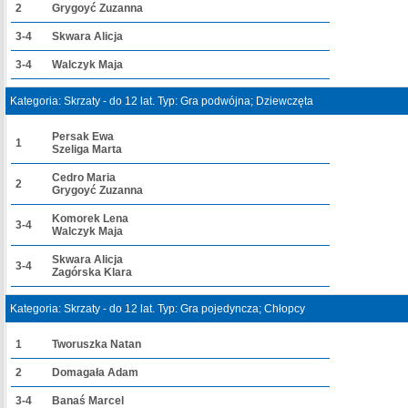
2
Grygoyć Zuzanna
3-4
Skwara Alicja
3-4
Walczyk Maja
Kategoria: Skrzaty - do 12 lat. Typ: Gra podwójna; Dziewczęta
Persak Ewa
1
Szeliga Marta
Cedro Maria
2
Grygoyć Zuzanna
Komorek Lena
3-4
Walczyk Maja
Skwara Alicja
3-4
Zagórska Klara
Kategoria: Skrzaty - do 12 lat. Typ: Gra pojedyncza; Chłopcy
1
Tworuszka Natan
2
Domagała Adam
3-4
Banaś Marcel