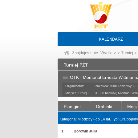
KALENDARZ
Znajdujesz się:
Wyniki
>
>
Turniej
> 
Turniej PZT
OTK - Memoriał Ernesta Wittmann
Organizator:
Krakowski Klub Tenisowy O
Miejsce turnieju:
31-538 Kraków, Michała Siedl
Plan gier
Drabinki
Mecz
Kategoria: Młodzicy - do 14 lat. Typ: Gra poje
1
Borowik Julia