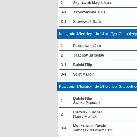
2
Szymczak Magdalena
3-4
Jaroszewska Julia
3-4
Stawowiak Nadia
Kategoria: Młodzicy - do 14 lat. Typ: Gra poje
1
Paradowski Jan
2
Tkachov Jaroslav
3-4
Bulski Filip
3-4
Voigt Marcin
Kategoria: Młodzicy - do 14 lat. Typ: Gra podw
Bulski Filip
1
Świtka Mateusz
Lisowski Kacper
2
Rams Franek
Myszkowski Dawid
3-4
Tomczak Maksymilian