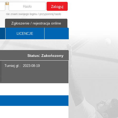
nie znam swojego loginu
/
przypomnij hasło
Zgłoszenie / rejestracja online
LICENCJE
Status: Zakończony
Turniej gł.:
2023-08-19