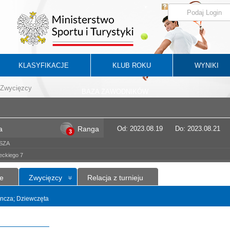
KLASYFIKACJE
KLUB ROKU
WYNIKI
Zwycięzcy
BAZA ZAWODNIKÓW
a
Ranga
Od: 2023.08.19
Do: 2023.08.21
3
LSZA
eckiego 7
e
Zwycięzcy
Relacja z turnieju
dyncza; Dziewczęta